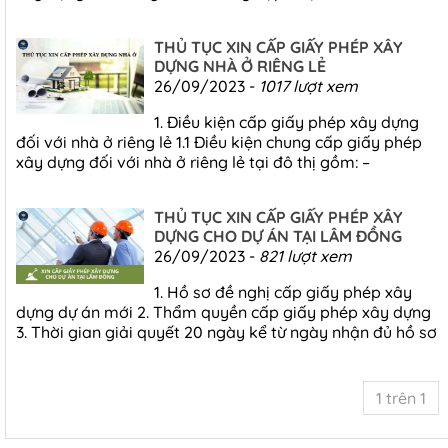
THỦ TỤC XIN CẤP GIẤY PHÉP XÂY
DỰNG NHÀ Ở RIÊNG LẺ
26/09/2023 -
1017 lượt xem
1. Điều kiện cấp giấy phép xây dựng
đối với nhà ở riêng lẻ 1.1 Điều kiện chung cấp giấy phép
xây dựng đối với nhà ở riêng lẻ tại đô thị gồm: –
THỦ TỤC XIN CẤP GIẤY PHÉP XÂY
DỰNG CHO DỰ ÁN TẠI LÂM ĐỒNG
26/09/2023 -
821 lượt xem
1. Hồ sơ đề nghị cấp giấy phép xây
dựng dự án mới 2. Thẩm quyền cấp giấy phép xây dựng
3. Thời gian giải quyết 20 ngày kể từ ngày nhận đủ hồ sơ
1 trên 1