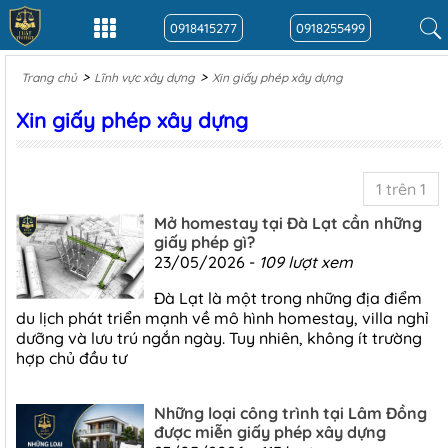
0918415277
0918255499
>
>
Trang chủ
Lĩnh vực xây dựng
Xin giấy phép xây dựng
Xin giấy phép xây dựng
1 trên 1
Mở homestay tại Đà Lạt cần những
giấy phép gì?
23/05/2026 -
109 lượt xem
Đà Lạt là một trong những địa điểm
du lịch phát triển mạnh về mô hình homestay, villa nghỉ
dưỡng và lưu trú ngắn ngày. Tuy nhiên, không ít trường
hợp chủ đầu tư
Những loại công trình tại Lâm Đồng
được miễn giấy phép xây dựng