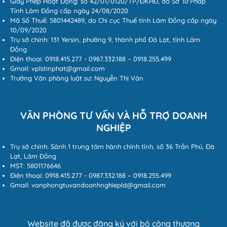
Giấy Phép Hoạt Động: số 42/01/0120/TP/ĐKHĐ, do Sở Tư Pháp
Tỉnh Lâm Đồng cấp ngày 24/08/2020
Mã Số Thuế: 5801442489, do Chi cục Thuế tỉnh Lâm Đồng cấp ngày
10/09/2020
Trụ sở chính: 131 Yersin, phường 9, thành phố Đà Lạt, tỉnh Lâm
Đồng
Điện thoại: 0918.415.277 - 0987.332.188 – 0918.255.499
Gmail: vplstinphat@gmail.com
Trưởng Văn phòng luật sư: Nguyễn Thị Vân
VĂN PHÒNG TƯ VẤN VÀ HỖ TRỢ DOANH
NGHIỆP
Trụ sở chính: Sảnh 1 trung tâm hành chính tỉnh, số 36 Trần Phú, Đà
Lạt, Lâm Đồng
MST: 5801176646
Điện thoại: 0918.415.277 - 0987.332.188 – 0918.255.499
Gmail: vanphongtuvandoanhnghiepld@gmail.com
Website đã được đăng ký với bộ công thương