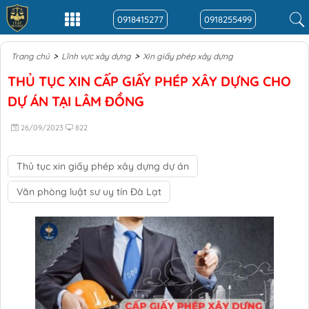
0918415277
0918255499
>
>
Trang chủ
Lĩnh vực xây dựng
Xin giấy phép xây dựng
THỦ TỤC XIN CẤP GIẤY PHÉP XÂY DỰNG CHO
DỰ ÁN TẠI LÂM ĐỒNG
26/09/2023
822
Thủ tục xin giấy phép xây dựng dự án
Văn phòng luật sư uy tín Đà Lạt