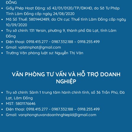
ĐỒNG
Giấy Phép Hoạt Động: số 42/01/0120/TP/ĐKHĐ, do Sở Tư Pháp
Tỉnh Lâm Đồng cấp ngày 24/08/2020
Mã Số Thuế: 5801442489, do Chi cục Thuế tỉnh Lâm Đồng cấp ngày
10/09/2020
Trụ sở chính: 131 Yersin, phường 9, thành phố Đà Lạt, tỉnh Lâm
Đồng
Điện thoại: 0918.415.277 - 0987.332.188 – 0918.255.499
Gmail: vplstinphat@gmail.com
Trưởng Văn phòng luật sư: Nguyễn Thị Vân
VĂN PHÒNG TƯ VẤN VÀ HỖ TRỢ DOANH
NGHIỆP
Trụ sở chính: Sảnh 1 trung tâm hành chính tỉnh, số 36 Trần Phú, Đà
Lạt, Lâm Đồng
MST: 5801176646
Điện thoại: 0918.415.277 - 0987.332.188 – 0918.255.499
Gmail: vanphongtuvandoanhnghiepld@gmail.com