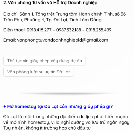
2. Văn phòng Tư vấn và Hỗ trợ Doanh nghiệp
Địa chỉ: Sảnh 1, Tầng trệt Trung tâm Hành chính Tỉnh, số 36
Trần Phú, Phường 4, Tp. Đà Lạt, Tỉnh Lâm Đồng
Điện thoại: 0918.415.277 – 0987.332.188 – 0918.255.499
Email: vanphongtuvandoanhnghiepld@gmail.com
Thủ tục xin giấy phép xây dựng dự án
Văn phòng luật sư uy tín Đà Lạt
+ Mở homestay tại Đà Lạt cần những giấy phép gì?
Đà Lạt là một trong những địa điểm du lịch phát triển mạnh
về mô hình homestay, villa nghỉ dưỡng và lưu trú ngắn ngày.
Tuy nhiên, không ít trường hợp chủ đầu tư