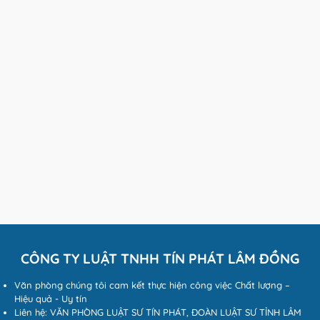
CÔNG TY LUẬT TNHH TÍN PHÁT LÂM ĐỒNG
Văn phòng chúng tôi cam kết thực hiện công việc Chất lượng –
Hiệu quả - Uy tín
Liên hệ: VĂN PHÒNG LUẬT SƯ TÍN PHÁT, ĐOÀN LUẬT SƯ TỈNH LÂM