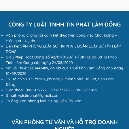
CÔNG TY LUẬT TNHH TÍN PHÁT LÂM ĐỒNG
Văn phòng chúng tôi cam kết thực hiện công việc Chất lượng –
Hiệu quả - Uy tín
Liên hệ: VĂN PHÒNG LUẬT SƯ TÍN PHÁT, ĐOÀN LUẬT SƯ TỈNH LÂM
ĐỒNG
Giấy Phép Hoạt Động: số 42/01/0120/TP/ĐKHĐ, do Sở Tư Pháp
Tỉnh Lâm Đồng cấp ngày 24/08/2020
Mã Số Thuế: 5801442489, do Chi cục Thuế tỉnh Lâm Đồng cấp ngày
10/09/2020
Trụ sở chính: 131 Yersin, phường 9, thành phố Đà Lạt, tỉnh Lâm
Đồng
Điện thoại: 0918.415.277 - 0987.332.188 – 0918.255.499
Gmail: vplstinphat@gmail.com
Trưởng Văn phòng luật sư: Nguyễn Thị Vân
VĂN PHÒNG TƯ VẤN VÀ HỖ TRỢ DOANH