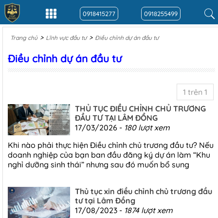
0918415277
0918255499
>
>
Trang chủ
Lĩnh vực đầu tư
Điều chỉnh dự án đầu tư
Điều chỉnh dự án đầu tư
1 trên 1
THỦ TỤC ĐIỀU CHỈNH CHỦ TRƯƠNG
ĐẦU TƯ TẠI LÂM ĐỒNG
17/03/2026 -
180 lượt xem
Khi nào phải thực hiện Điều chỉnh chủ trương đầu tư? Nếu
doanh nghiệp của bạn ban đầu đăng ký dự án làm “Khu
nghỉ dưỡng sinh thái” nhưng sau đó muốn bổ sung
Thủ tục xin điều chỉnh chủ trương đầu
tư tại Lâm Đồng
17/08/2023 -
1874 lượt xem