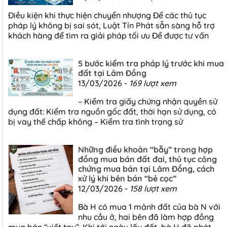
Điều kiện khi thực hiện chuyển nhượng Để các thủ tục
pháp lý không bị sai sót, Luật Tín Phát sẵn sàng hỗ trợ
khách hàng để tìm ra giải pháp tối ưu Để được tư vấn
5 bước kiểm tra pháp lý trước khi mua
đất tại Lâm Đồng
13/03/2026 -
169 lượt xem
– Kiểm tra giấy chứng nhận quyền sử
dụng đất: Kiểm tra nguồn gốc đất, thời hạn sử dụng, có
bị vay thế chấp không – Kiểm tra tình trạng sử
Những điều khoản “bẫy” trong hợp
đồng mua bán đất đai, thủ tục công
chứng mua bán tại Lâm Đồng, cách
xử lý khi bên bán “bẻ cọc”
12/03/2026 -
158 lượt xem
Bà H có mua 1 mảnh đất của bà N với
nhu cầu ở, hai bên đã làm hợp đồng
mua bán “viết tay”. Khi tới ngày lấy đất, bà H đã phát