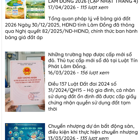
LÂM ĐỒNG 2026 (CẬP NHẬT THÁNG 4)
17/04/2026 -
115 lượt xem
Tổng quan pháp lý về bảng giá đất
2026 Ngày 30/12/2025, HĐND tỉnh Lâm Đồng đã thông
qua Nghị quyết 82/2025/NĐ-HĐND, chính thức ban hành
bảng giá đất áp
Những trường hợp được cấp mới sổ
đỏ. Thủ tục cấp mới sổ đỏ tại Luật Tín
Phát Lâm Đồng.
16/03/2026 -
156 lượt xem
Điều 137 Luật Đất đai 2024 số
31/2024/QH15 – Hộ gia đình, cá nhân
sử dụng đất ổn định đã được cấp giấy
chứng nhận quyền sử dụng đất tạm
thời
Chuyển nhượng dự án bất động sản,
điều kiện khi thực hiện chuyển nhượng
13/03/2026 -
135 lượt xem