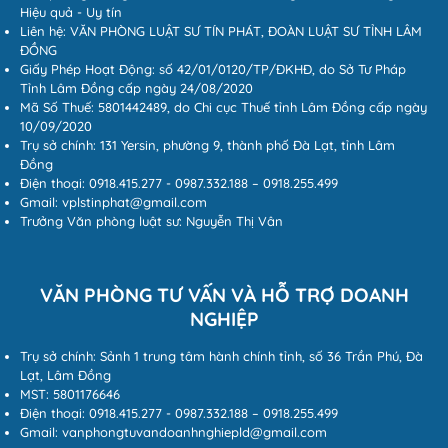
Hiệu quả - Uy tín
Liên hệ: VĂN PHÒNG LUẬT SƯ TÍN PHÁT, ĐOÀN LUẬT SƯ TỈNH LÂM
ĐỒNG
Giấy Phép Hoạt Động: số 42/01/0120/TP/ĐKHĐ, do Sở Tư Pháp
Tỉnh Lâm Đồng cấp ngày 24/08/2020
Mã Số Thuế: 5801442489, do Chi cục Thuế tỉnh Lâm Đồng cấp ngày
10/09/2020
Trụ sở chính: 131 Yersin, phường 9, thành phố Đà Lạt, tỉnh Lâm
Đồng
Điện thoại: 0918.415.277 - 0987.332.188 – 0918.255.499
Gmail: vplstinphat@gmail.com
Trưởng Văn phòng luật sư: Nguyễn Thị Vân
VĂN PHÒNG TƯ VẤN VÀ HỖ TRỢ DOANH
NGHIỆP
Trụ sở chính: Sảnh 1 trung tâm hành chính tỉnh, số 36 Trần Phú, Đà
Lạt, Lâm Đồng
MST: 5801176646
Điện thoại: 0918.415.277 - 0987.332.188 – 0918.255.499
Gmail: vanphongtuvandoanhnghiepld@gmail.com