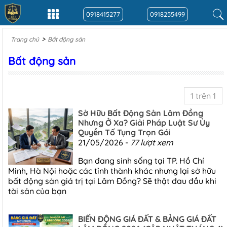
0918415277
0918255499
>
Trang chủ
Bất động sản
Bất động sản
1 trên 1
Sở Hữu Bất Động Sản Lâm Đồng
Nhưng Ở Xa? Giải Pháp Luật Sư Ủy
Quyền Tố Tụng Trọn Gói
21/05/2026 -
77 lượt xem
Bạn đang sinh sống tại TP. Hồ Chí
Minh, Hà Nội hoặc các tỉnh thành khác nhưng lại sở hữu
bất động sản giá trị tại Lâm Đồng? Sẽ thật đau đầu khi
tài sản của bạn
BIẾN ĐỘNG GIÁ ĐẤT & BẢNG GIÁ ĐẤT