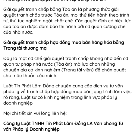
Giải quyết tranh chấp bằng Tòa án là phương thức giải
quyết tranh chấp trước Tòa án, mọi thứ tiến hành theo trình
tự, thủ tục nghiêm ngặt, chặt chẽ. Các quyết định có hiệu lực
của toà án được đảm bảo thi hành bởi cơ quan cưỡng chế
của nhà nước.
Giải quyết tranh chấp hợp đồng mua bán hàng hóa bằng
Trọng tài thương mại
Đây là một cơ chế giải quyết tranh chấp không nhờ đến cơ
quan tư pháp nhà nước (Tòa án) mà lựa chọn những
chuyên gia có kinh nghiệm (Trọng tài viên) để phán quyết
cho mâu thuẫn của mình.
Luật Tín Phát Lâm Đồng chuyên cung cấp dịch vụ tư vấn
pháp lý về tranh chấp hợp đồng mua bán, quy trình làm việc
rõ ràng, Luật sư có kinh nghiệm trong lĩnh vực pháp lý
doanh nghiệp
Mọi chi tiết xin vui lòng liên hệ:
Công ty Luật TNHH Tín Phát Lâm Đồng LK Văn phòng Tư
vấn Pháp lý Doanh nghiệp