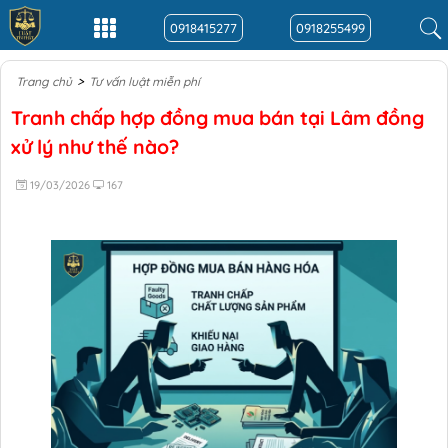
0918415277
0918255499
>
Trang chủ
Tư vấn luật miễn phí
Tranh chấp hợp đồng mua bán tại Lâm đồng
xử lý như thế nào?
19/03/2026
167