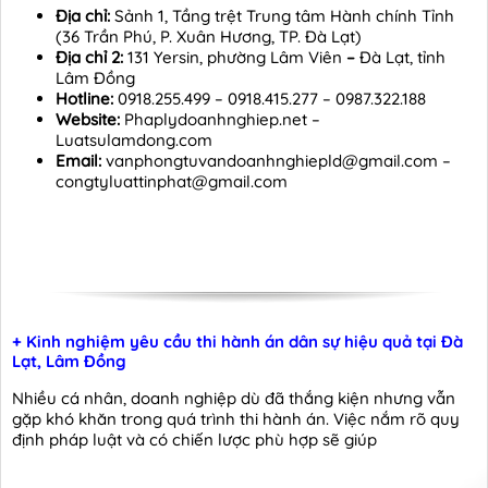
Địa chỉ:
Sảnh 1, Tầng trệt Trung tâm Hành chính Tỉnh
(36 Trần Phú, P. Xuân Hương, TP. Đà Lạt)
Địa chỉ 2:
131 Yersin, phường Lâm Viên
–
Đà Lạt, tỉnh
Lâm Đồng
Hotline:
0918.255.499 – 0918.415.277 – 0987.322.188
Website:
Phaplydoanhnghiep.net –
Luatsulamdong.com
Email:
vanphongtuvandoanhnghiepld@gmail.com –
congtyluattinphat@gmail.com
+ Kinh nghiệm yêu cầu thi hành án dân sự hiệu quả tại Đà
Lạt, Lâm Đồng
Nhiều cá nhân, doanh nghiệp dù đã thắng kiện nhưng vẫn
gặp khó khăn trong quá trình thi hành án. Việc nắm rõ quy
định pháp luật và có chiến lược phù hợp sẽ giúp