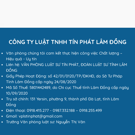
CÔNG TY LUẬT TNHH TÍN PHÁT LÂM ĐỒNG
Văn phòng chúng tôi cam kết thực hiện công việc Chất lượng –
Hiệu quả - Uy tín
Liên hệ: VĂN PHÒNG LUẬT SƯ TÍN PHÁT, ĐOÀN LUẬT SƯ TỈNH LÂM
ĐỒNG
Giấy Phép Hoạt Động: số 42/01/0120/TP/ĐKHĐ, do Sở Tư Pháp
Tỉnh Lâm Đồng cấp ngày 24/08/2020
Mã Số Thuế: 5801442489, do Chi cục Thuế tỉnh Lâm Đồng cấp ngày
10/09/2020
Trụ sở chính: 131 Yersin, phường 9, thành phố Đà Lạt, tỉnh Lâm
Đồng
Điện thoại: 0918.415.277 - 0987.332.188 – 0918.255.499
Gmail: vplstinphat@gmail.com
Trưởng Văn phòng luật sư: Nguyễn Thị Vân