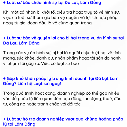
+ Luật sư bào chữa hình sự tại Đà Lạt, Lâm Đồng
Khi một cá nhân bị khởi tố, điều tra hoặc truy tố về hình sự,
việc có luật sư tham gia bảo vệ quyền và lợi ích hợp pháp
ngay từ giai đoạn đầu là vô cùng quan trọng.
+ Luật sư bảo vệ quyền lợi cho bị hại trong vụ án hình sự tại
Đà Lạt, Lâm Đồng
Trong các vụ án hình sự, bị hại là người chịu thiệt hại về tính
mạng, sức khỏe, danh dự, nhân phẩm hoặc tài sản do hành
vi phạm tội gây ra. Việc có luật sư bảo
+ Gặp khó khăn pháp lý trong kinh doanh tại Đà Lạt Lâm
Đồng? Liên hệ Luật sư ngay!
Trong quá trình hoạt động, doanh nghiệp có thể gặp nhiều
vấn đề pháp lý liên quan đến hợp đồng, lao động, thuế, đầu
tư, công nợ hoặc tranh chấp với đối tác.
+ Luật sư hỗ trợ doanh nghiệp vượt qua khủng hoảng pháp
lý tại Lâm Đồng