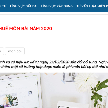
U TƯ
LĨNH VỰC ĐẤT ĐAI
LĨNH VỰC XÂY DỰNG
TƯ VẤN LUẬT MIỄN P
HUẾ MÔN BÀI NĂM 2020
i
môn bài
h và có hiệu lực kể từ ngày 25/02/2020 sửa đổi bổ sung Nghị 
ng thêm một số trường hợp được miễn lệ phí môn bài cụ thể như s