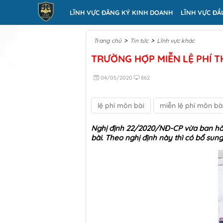
LĨNH VỰC ĐĂNG KÝ KINH DOANH
LĨNH VỰC ĐẦ
>
>
Trang chủ
Tin tức
Lĩnh vực khác
TRƯỜNG HỢP MIỄN LỆ PHÍ T
04/05/2020
862
lệ phí môn bài
miễn lệ phí môn bà
Nghị định 22/2020/NĐ-CP vừa ban hàn
bài. Theo nghị định này thì có bổ su