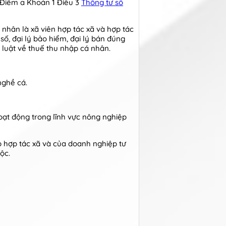
 Điểm a Khoản 1 Điều 3
Thông tư số
nhân là xã viên hợp tác xã và hợp tác
số, đại lý bảo hiểm, đại lý bán đúng
 luật về thuế thu nhập cá nhân.
nghề cá.
hoạt động trong lĩnh vực nông nghiệp
ệp hợp tác xã và của doanh nghiệp tư
ộc.