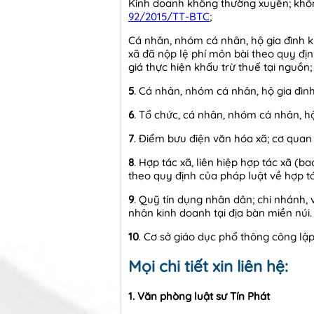
Kinh doanh không thường xuyên; khôn
92/2015/TT-BTC
;
Cá nhân, nhóm cá nhân, hộ gia đình k
xã đã nộp lệ phí môn bài theo quy định
giá thực hiện khấu trừ thuế tại nguồn
5
. Cá nhân, nhóm cá nhân, hộ gia đình
6
. Tổ chức, cá nhân, nhóm cá nhân, hộ
7
. Điểm bưu điện văn hóa xã; cơ quan b
8
. Hợp tác xã, liên hiệp hợp tác xã (
theo quy định của pháp luật về hợp t
9
. Quỹ tín dụng nhân dân; chi nhánh, 
nhân kinh doanh tại địa bàn miền núi
10
. Cơ sở giáo dục phổ thông công lậ
Mọi chi tiết xin liên hệ:
1. Văn phòng luật sư
Tín Phát