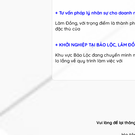
+ Tư vấn pháp lý nhân sự cho doanh 
Lâm Đồng, với trọng điểm là thành phố
đặc thù của
+ KHỞI NGHIỆP TẠI BẢO LỘC, LÂM Đ
Khu vực Bảo Lộc đang chuyển mình m
lo lắng về quy trình làm việc với
Vui lòng để lại thô
Họ t