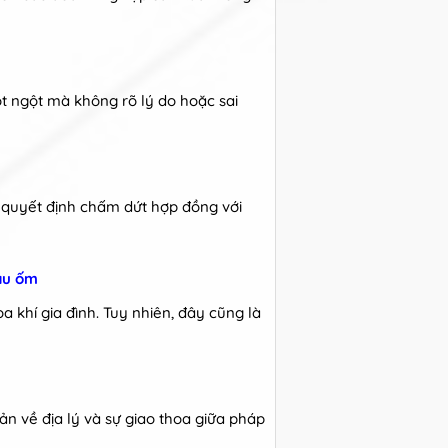
đột ngột mà không rõ lý do hoặc sai
a quyết định chấm dứt hợp đồng với
đau ốm
a khí gia đình. Tuy nhiên, đây cũng là
ản về địa lý và sự giao thoa giữa pháp