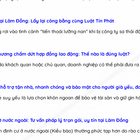
 tại Lâm Đồng: Lấy lại công bằng cùng Luật Tín Phát
rơi vào tình cảnh “tiến thoái lưỡng nan” khi bị công ty sa thải 
ương chấm dứt hợp đồng lao động: Thế nào là đúng luật?
ý do khách quan hoặc chủ quan, doanh nghiệp có thể phải đưa r
t hỗ trợ tận nhà, nhanh chóng và bảo mật cho người già yếu, 
e suy yếu là lựa chọn khôn ngoan để bảo vệ tài sản và giữ gìn hò
ở nước ngoài: Tư vấn pháp lý trọn gói, uy tín tại Lâm Đồng
am định cư ở nước ngoài (Kiều bào) thường phức tạp hơn do rào c