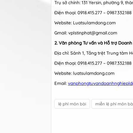
Trụ sở chính: 131 Yersin, phường 9, t
Điện thoại: 0918.415.277 – 0987.332.1
Website: Luatsulamdong.com
Gmail: vplstinphat@gmail.com
2. Văn phòng Tư vấn và Hỗ trợ Doanh
Địa chỉ: Sảnh 1, Tầng trệt Trung tâm 
Điện thoại: 0918.415.277 – 0987.332.188
Website: luatsulamdong.com
Email:
vanphongtuvandoanhnghiepl
lệ phí môn bài
miễn lệ phí môn bà