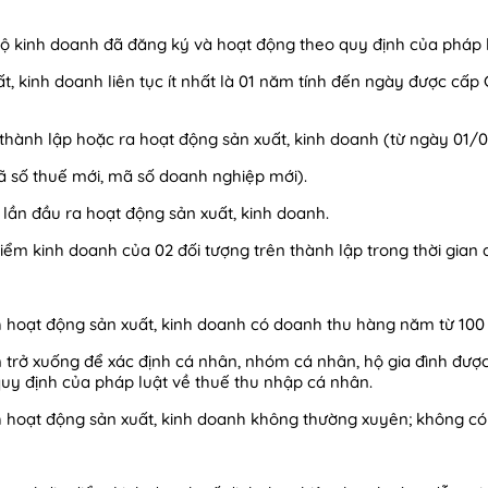
hộ kinh doanh đã đăng ký và hoạt động theo quy định của pháp l
t, kinh doanh liên tục ít nhất là 01 năm tính đến ngày được cấ
thành lập hoặc ra hoạt động sản xuất, kinh doanh (từ ngày 01/01
ã số thuế mới, mã số doanh nghiệp mới).
 lần đầu ra hoạt động sản xuất, kinh doanh.
điểm kinh doanh của 02 đối tượng trên thành lập trong thời gian 
h hoạt động sản xuất, kinh doanh có doanh thu hàng năm từ 100 
trở xuống để xác định cá nhân, nhóm cá nhân, hộ gia đình được
quy định của pháp luật về thuế thu nhập cá nhân.
h hoạt động sản xuất, kinh doanh không thường xuyên; không có 