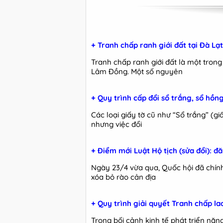
+ Tranh chấp ranh giới đất tại Đà Lạ
Tranh chấp ranh giới đất là một trong
Lâm Đồng. Một số nguyên
+ Quy trình cấp đổi sổ trắng, sổ hồ
Các loại giấy tờ cũ như “Sổ trắng” (g
nhưng việc đổi
+ Điểm mới Luật Hộ tịch (sửa đổi): đ
Ngày 23/4 vừa qua, Quốc hội đã chính 
xóa bỏ rào cản địa
+ Quy trình giải quyết Tranh chấp l
Trong bối cảnh kinh tế phát triển nă