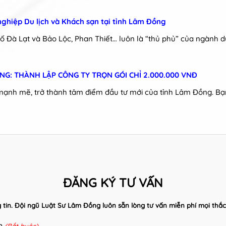
nghiệp Du lịch và Khách sạn tại tỉnh Lâm Đồng
 Đà Lạt và Bảo Lộc, Phan Thiết… luôn là “thủ phủ” của ngành du l
ỒNG: THÀNH LẬP CÔNG TY TRỌN GÓI CHỈ 2.000.000 VNĐ
ạnh mẽ, trở thành tâm điểm đầu tư mới của tỉnh Lâm Đồng. Bạ
ĐĂNG KÝ TƯ VẤN
ng tin. Đội ngũ Luật Sư Lâm Đồng luôn sẵn lòng tư vấn miễn phí mọi th
ên