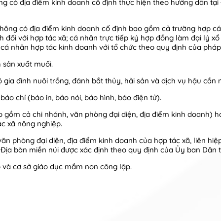
g có địa điểm kinh doanh cố định thực hiện theo hướng dẫn tại
hông có địa điểm kinh doanh cố định bao gồm cả trường hợp cá 
 đối với hợp tác xã; cá nhân trực tiếp ký hợp đồng làm đại lý xổ 
; cá nhân hợp tác kinh doanh với tổ chức theo quy định của pháp
 sản xuất muối.
 gia đình nuôi trồng, đánh bắt thủy, hải sản và dịch vụ hậu cần 
áo chí (báo in, báo nói, báo hình, báo điện tử).
bao gồm cả chi nhánh, văn phòng đại diện, địa điểm kinh doanh) 
ác xã nông nghiệp.
văn phòng đại diện, địa điểm kinh doanh của hợp tác xã, liên hi
. Địa bàn miền núi được xác định theo quy định của Ủy ban Dân t
p và cơ sở giáo dục mầm non công lập.