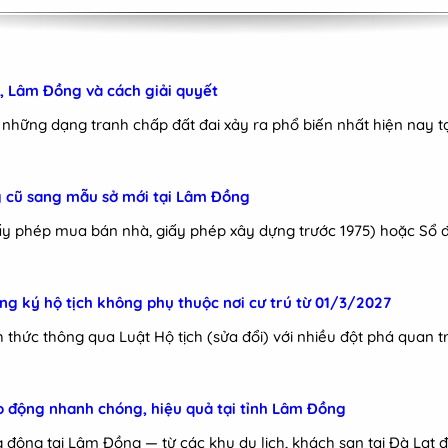
t, Lâm Đồng và cách giải quyết
 những dạng tranh chấp đất đai xảy ra phổ biến nhất hiện nay t
ng cũ sang mẫu sở mới tại Lâm Đồng
iấy phép mua bán nhà, giấy phép xây dựng trước 1975) hoặc Sổ đ
ăng ký hộ tịch không phụ thuộc nơi cư trú từ 01/3/2027
thức thông qua Luật Hộ tịch (sửa đổi) với nhiều đột phá quan t
ao động nhanh chóng, hiệu quả tại tỉnh Lâm Đồng
ng động tại Lâm Đồng — từ các khu du lịch, khách sạn tại Đà Lạt