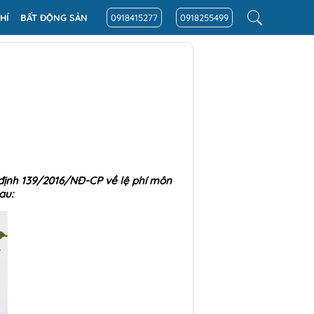
HÍ
BẤT ĐỘNG SẢN
0918415277
0918255499
định 139/2016/NĐ-CP về lệ phí môn
au: