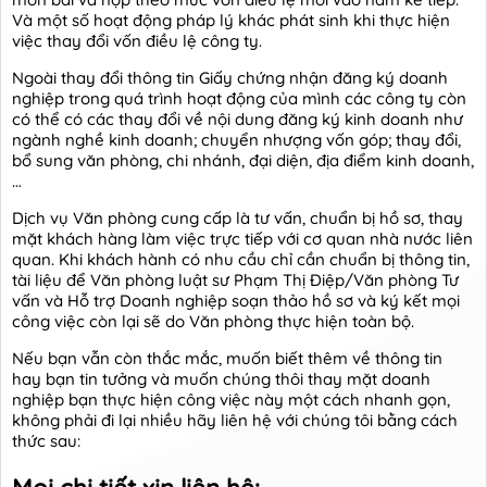
Và một số hoạt động pháp lý khác phát sinh khi thực hiện
việc thay đổi vốn điều lệ công ty.
Ngoài thay đổi thông tin Giấy chứng nhận đăng ký doanh
nghiệp trong quá trình hoạt động của mình các công ty còn
có thể có các thay đổi về nội dung đăng ký kinh doanh như
ngành nghề kinh doanh; chuyển nhượng vốn góp; thay đổi,
bổ sung văn phòng, chi nhánh, đại diện, địa điểm kinh doanh,
…
Dịch vụ Văn phòng cung cấp là tư vấn, chuẩn bị hồ sơ, thay
mặt khách hàng làm việc trực tiếp với cơ quan nhà nước liên
quan. Khi khách hành có nhu cầu chỉ cần chuẩn bị thông tin,
tài liệu để Văn phòng luật sư Phạm Thị Điệp/Văn phòng Tư
vấn và Hỗ trợ Doanh nghiệp soạn thảo hồ sơ và ký kết mọi
công việc còn lại sẽ do Văn phòng thực hiện toàn bộ.
Nếu bạn vẫn còn thắc mắc, muốn biết thêm về thông tin
hay bạn tin tưởng và muốn chúng thôi thay mặt doanh
nghiệp bạn thực hiện công việc này một cách nhanh gọn,
không phải đi lại nhiều hãy liên hệ với chúng tôi bằng cách
thức sau: