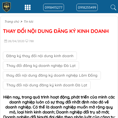
0918415277
0918255499
>
Trang chủ
Tin tức
THAY ĐỔI NỘI DUNG ĐĂNG KÝ KINH DOANH
28/04/2020
788
Đăng ký thay đổi nội dung kinh doanh
Thay đổi đăng ký doanh nghiệp Đà Lạt
thay đổi nội dung đăng ký doanh nghiệp Lâm Đồng
Thay đổi nội dung đăng ký kinh doanh Đà Lạt
Hiện nay, trong quá trình hoạt động, phát triển của mình các
doanh nghiệp luôn có sự thay đổi nhất định nào đó về
doanh nghiệp. Có thể là doanh nghiệp muốn mở rộng quy
mô, loại hình kinh doanh; Doanh nghiệp đổi trụ sở mới;
Doanh nghiệp đổi Người đại diện theo pháp luật của công ty;