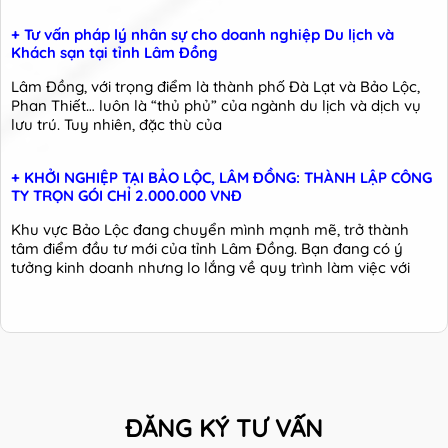
+ Tư vấn pháp lý nhân sự cho doanh nghiệp Du lịch và
Khách sạn tại tỉnh Lâm Đồng
Lâm Đồng, với trọng điểm là thành phố Đà Lạt và Bảo Lộc,
Phan Thiết… luôn là “thủ phủ” của ngành du lịch và dịch vụ
lưu trú. Tuy nhiên, đặc thù của
+ KHỞI NGHIỆP TẠI BẢO LỘC, LÂM ĐỒNG: THÀNH LẬP CÔNG
TY TRỌN GÓI CHỈ 2.000.000 VNĐ
Khu vực Bảo Lộc đang chuyển mình mạnh mẽ, trở thành
tâm điểm đầu tư mới của tỉnh Lâm Đồng. Bạn đang có ý
tưởng kinh doanh nhưng lo lắng về quy trình làm việc với
ĐĂNG KÝ TƯ VẤN