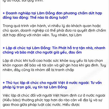
lý do hoặc sai quy trình.
+ Doanh nghiệp tại Lâm Đồng đơn phương chấm dứt hợp
đồng lao động: Thế nào là đúng luật?
Trong quá trình vận hành, vì nhiều lý do khách quan hoặc
chủ quan, doanh nghiệp có thể phải đưa ra quyết định chấm
dứt hợp đồng với nhân viên. Tuy nhiên, tại Lâm
+ Lập di chúc tại Lâm Đồng: Tín Phát hỗ trợ tận nhà, nhanh
chóng và bảo mật cho người già yếu, đau ốm
Lập di chúc khi tuổi cao hoặc sức khỏe suy yếu là lựa chọn
khôn ngoan để bảo vệ tài sản và giữ gìn hòa khí gia đình. Tuy
nhiên, đây cũng là nhóm dễ bị tranh chấp
+ Thủ tục lập di chúc cho người Việt ở nước ngoài: Tư vấn
pháp lý trọn gói, uy tín tại Lâm Đồng
Việc lập di chúc đối với người Việt Nam định cư ở nước ngoài
(Kiều bào) thường phức tạp hơn do rào cản về địa lý và sự
giao thoa giữa pháp luật các nước. Hiểu được