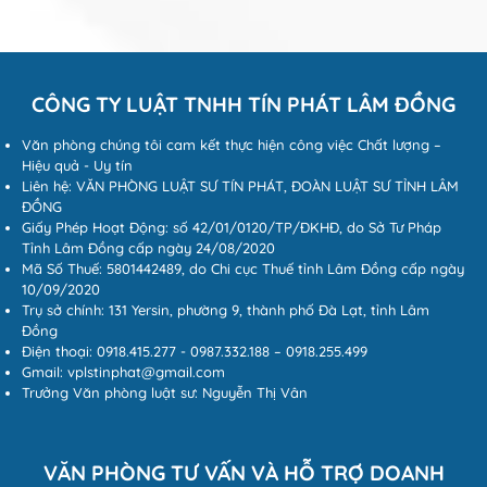
CÔNG TY LUẬT TNHH TÍN PHÁT LÂM ĐỒNG
Văn phòng chúng tôi cam kết thực hiện công việc Chất lượng –
Hiệu quả - Uy tín
Liên hệ: VĂN PHÒNG LUẬT SƯ TÍN PHÁT, ĐOÀN LUẬT SƯ TỈNH LÂM
ĐỒNG
Giấy Phép Hoạt Động: số 42/01/0120/TP/ĐKHĐ, do Sở Tư Pháp
Tỉnh Lâm Đồng cấp ngày 24/08/2020
Mã Số Thuế: 5801442489, do Chi cục Thuế tỉnh Lâm Đồng cấp ngày
10/09/2020
Trụ sở chính: 131 Yersin, phường 9, thành phố Đà Lạt, tỉnh Lâm
Đồng
Điện thoại: 0918.415.277 - 0987.332.188 – 0918.255.499
Gmail: vplstinphat@gmail.com
Trưởng Văn phòng luật sư: Nguyễn Thị Vân
VĂN PHÒNG TƯ VẤN VÀ HỖ TRỢ DOANH