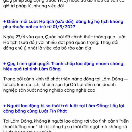
giấy phép xây dựng trước 1975) hoặc Sổ đỏ mẫu cũ vẫn có
giá trị pháp lý, nhưng việc đổi
+ Điểm mới Luật Hộ tịch (sửa đổi): đăng ký hộ tịch không
phụ thuộc nơi cư trú từ 01/3/2027
Ngày 23/4 vừa qua, Quốc hội đã chính thức thông qua Luật
Hộ tịch (sửa đổi) với nhiều đột phá quan trọng. Thay đổi
đáng chú ý nhất là việc xóa bỏ rào cản địa
+ Quy trình giải quyết Tranh chấp lao động nhanh chóng,
hiệu quả tại tỉnh Lâm Đồng
Trong bối cảnh kinh tế phát triển năng động tại Lâm Đồng —
từ các khu du lịch, khách sạn tại Đà Lạt đến các doanh
nghiệp sản xuất nông nghiệp công nghệ cao
+ Người lao động bị sa thải trái luật tại Lâm Đồng: Lấy lại
công bằng cùng Luật Tín Phát
Tại Lâm Đồng, không ít người lao động rơi vào tình cảnh “tiến
thoái lưỡng nan” khi bị công ty sa thải đột ngột mà không rõ