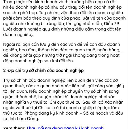
Trong thực tiễn kinh doanh và thị trường hiện nay có rất
nhiều doanh nghiệp có nhu cầu thay đổi tên doanh nghiệp
sao cho phù hợp. Tuy nhiên, việc thay đổi tên doanh nghiệp
phải đảm bảo theo quy định của pháp luật về tên của doanh
nghiệp như không bị trùng lặp, tên gây nhầm lẫn, Điều 39
Luật doanh nghiệp quy định những điều cấm trong đặt tên
doanh nghiệp,…
Ngoài ra, bạn cần lưu ý đến các vấn đề về con dấu doanh
nghiệp, hóa đơn, thông báo đến cơ quan thuế, ngân hàng,…
để không phải gặp những trở ngại không đáng trong hoạt
động doanh nghiệp sau khi đổi tên.
2. Địa chỉ trụ sở chính của doanh nghiệp
Trụ sở chính của doanh nghiệp liên quan đến việc các cơ
quan thuế, các cơ quan nhà nước liên hệ, gửi công văn, giấy
tờ liên quan. Nếu doanh nghiệp chuyển trụ sở chính sang
quận, thành phố, huyện khác thì doanh nghiệp phải xác
nhận nghĩa vụ thuế tại Chi cục thuế cũ. Sau khi có Xác nhận
nghĩa vụ thuế tại Chi cục cũ thì doanh nghiệp tiếp tục làm
thủ tục tại Phòng đăng ký kinh doanh – Sở kế hoạch và đầu
tư tỉnh Lâm Đồng.
Xem thêm:
Thay đổi nội dung đăng ký kinh doanh