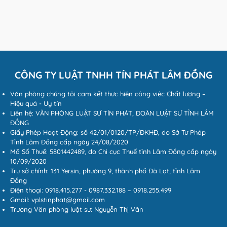
CÔNG TY LUẬT TNHH TÍN PHÁT LÂM ĐỒNG
Văn phòng chúng tôi cam kết thực hiện công việc Chất lượng –
Hiệu quả - Uy tín
Liên hệ: VĂN PHÒNG LUẬT SƯ TÍN PHÁT, ĐOÀN LUẬT SƯ TỈNH LÂM
ĐỒNG
Giấy Phép Hoạt Động: số 42/01/0120/TP/ĐKHĐ, do Sở Tư Pháp
Tỉnh Lâm Đồng cấp ngày 24/08/2020
Mã Số Thuế: 5801442489, do Chi cục Thuế tỉnh Lâm Đồng cấp ngày
10/09/2020
Trụ sở chính: 131 Yersin, phường 9, thành phố Đà Lạt, tỉnh Lâm
Đồng
Điện thoại: 0918.415.277 - 0987.332.188 – 0918.255.499
Gmail: vplstinphat@gmail.com
Trưởng Văn phòng luật sư: Nguyễn Thị Vân