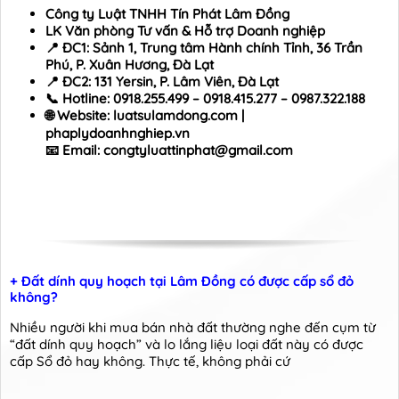
Công ty Luật TNHH Tín Phát Lâm Đồng
LK Văn phòng Tư vấn & Hỗ trợ Doanh nghiệp
📍
ĐC1: Sảnh 1, Trung tâm Hành chính Tỉnh, 36 Trần
Phú, P. Xuân Hương, Đà Lạt
📍
ĐC2: 131 Yersin, P. Lâm Viên, Đà Lạt
📞
Hotline: 0918.255.499 – 0918.415.277 – 0987.322.188
🌐 Website: luatsulamdong.com |
phaplydoanhnghiep.vn
📧 Email: congtyluattinphat@gmail.com
+ Đất dính quy hoạch tại Lâm Đồng có được cấp sổ đỏ
không?
Nhiều người khi mua bán nhà đất thường nghe đến cụm từ
“đất dính quy hoạch” và lo lắng liệu loại đất này có được
cấp Sổ đỏ hay không. Thực tế, không phải cứ