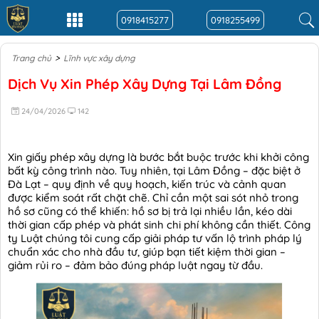
0918415277
0918255499
>
Trang chủ
Lĩnh vực xây dựng
Dịch Vụ Xin Phép Xây Dựng Tại Lâm Đồng
24/04/2026
142
Xin giấy phép xây dựng là bước bắt buộc trước khi khởi công
bất kỳ công trình nào. Tuy nhiên, tại Lâm Đồng – đặc biệt ở
Đà Lạt – quy định về quy hoạch, kiến trúc và cảnh quan
được kiểm soát rất chặt chẽ. Chỉ cần một sai sót nhỏ trong
hồ sơ cũng có thể khiến: hồ sơ bị trả lại nhiều lần, kéo dài
thời gian cấp phép và phát sinh chi phí không cần thiết. Công
ty Luật chúng tôi cung cấp giải pháp tư vấn lộ trình pháp lý
chuẩn xác cho nhà đầu tư, giúp bạn tiết kiệm thời gian –
giảm rủi ro – đảm bảo đúng pháp luật ngay từ đầu.