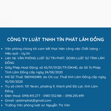
CÔNG TY LUẬT TNHH TÍN PHÁT LÂM ĐỒNG
Văn phòng chúng tôi cam kết thực hiện công việc Chất lượng –
Hiệu quả - Uy tín
Liên hệ: VĂN PHÒNG LUẬT SƯ TÍN PHÁT, ĐOÀN LUẬT SƯ TỈNH LÂM
ĐỒNG
Giấy Phép Hoạt Động: số 42/01/0120/TP/ĐKHĐ, do Sở Tư Pháp
Tỉnh Lâm Đồng cấp ngày 24/08/2020
Mã Số Thuế: 5801442489, do Chi cục Thuế tỉnh Lâm Đồng cấp ngày
10/09/2020
Trụ sở chính: 131 Yersin, phường 9, thành phố Đà Lạt, tỉnh Lâm
Đồng
Điện thoại: 0918.415.277 - 0987.332.188 – 0918.255.499
Gmail: vplstinphat@gmail.com
Trưởng Văn phòng luật sư: Nguyễn Thị Vân