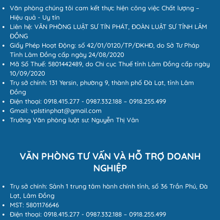
Văn phòng chúng tôi cam kết thực hiện công việc Chất lượng –
Hiệu quả - Uy tín
Liên hệ: VĂN PHÒNG LUẬT SƯ TÍN PHÁT, ĐOÀN LUẬT SƯ TỈNH LÂM
ĐỒNG
Giấy Phép Hoạt Động: số 42/01/0120/TP/ĐKHĐ, do Sở Tư Pháp
Tỉnh Lâm Đồng cấp ngày 24/08/2020
Mã Số Thuế: 5801442489, do Chi cục Thuế tỉnh Lâm Đồng cấp ngày
10/09/2020
Trụ sở chính: 131 Yersin, phường 9, thành phố Đà Lạt, tỉnh Lâm
Đồng
Điện thoại: 0918.415.277 - 0987.332.188 – 0918.255.499
Gmail: vplstinphat@gmail.com
Trưởng Văn phòng luật sư: Nguyễn Thị Vân
VĂN PHÒNG TƯ VẤN VÀ HỖ TRỢ DOANH
NGHIỆP
Trụ sở chính: Sảnh 1 trung tâm hành chính tỉnh, số 36 Trần Phú, Đà
Lạt, Lâm Đồng
MST: 5801176646
Điện thoại: 0918.415.277 - 0987.332.188 – 0918.255.499