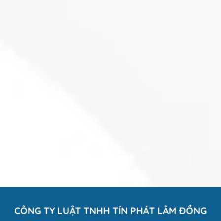
CÔNG TY LUẬT TNHH TÍN PHÁT LÂM ĐỒNG