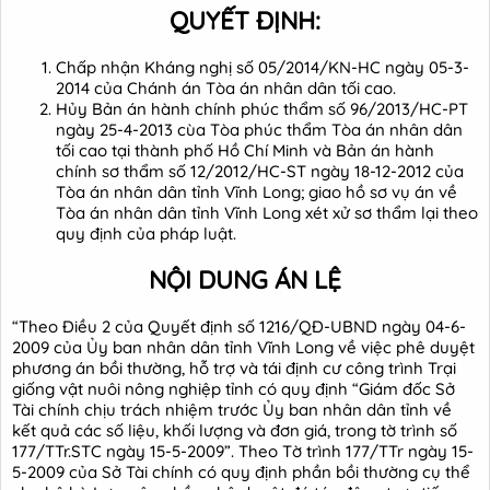
QUYẾT ĐỊNH:
Chấp nhận Kháng nghị số 05/2014/KN-HC ngày 05-3-
2014 của Chánh án Tòa án nhân dân tối cao.
Hủy Bản án hành chính phúc thẩm số 96/2013/HC-PT
ngày 25-4-2013 cùa Tòa phúc thẩm Tòa án nhân dân
tối cao tại thành phố Hồ Chí Minh và Bản án hành
chính sơ thẩm số 12/2012/HC-ST ngày 18-12-2012 của
Tòa án nhân dân tỉnh Vĩnh Long; giao hồ sơ vụ án về
Tòa án nhân dân tỉnh Vĩnh Long xét xử sơ thẩm lại theo
quy định của pháp luật.
NỘI DUNG ÁN LỆ
“Theo Điều 2 của Quyết định số 1216/QĐ-UBND ngày 04-6-
2009 của Ủy ban nhân dân tỉnh Vĩnh Long về việc phê duyệt
phương án bồi thường, hỗ trợ và tái định cư công trình Trại
giống vật nuôi nông nghiệp tỉnh có quy định “Giám đốc Sở
Tài chính chịu trách nhiệm trước Ủy ban nhân dân tỉnh về
kết quả các số liệu, khối lượng và đơn giá, trong tờ trình số
177/TTr.STC ngày 15-5-2009”. Theo Tờ trình 177/TTr ngày 15-
5-2009 của Sở Tài chính có quy định phần bồi thường cụ thể