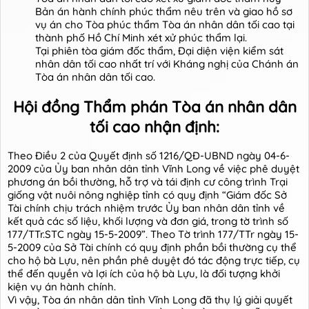
Bản án hành chính phúc thẩm nêu trên và giao hồ sơ
vụ án cho Tòa phúc thẩm Tòa án nhân dân tối cao tại
thành phố Hồ Chí Minh xét xử phúc thẩm lại.
Tại phiên tòa giám đốc thẩm, Đại diện viện kiểm sát
nhân dân tối cao nhất trí với Kháng nghị của Chánh án
Tòa án nhân dân tối cao.
Hội đồng Thẩm phán Tòa án nhân dân
tối cao nhận định:
Theo Điều 2 của Quyết định số 1216/QĐ-UBND ngày 04-6-
2009 của Ủy ban nhân dân tỉnh Vĩnh Long về việc phê duyệt
phương án bồi thường, hỗ trợ và tái định cư công trình Trại
giống vật nuôi nông nghiệp tỉnh có quy định “Giám đốc Sở
Tài chính chịu trách nhiệm trước Ủy ban nhân dân tỉnh về
kết quả các số liệu, khối lượng và đơn giá, trong tờ trình số
177/TTr.STC ngày 15-5-2009”. Theo Tờ trình 177/TTr ngày 15-
5-2009 của Sở Tài chính có quy định phần bồi thường cụ thể
cho hộ bà Lựu, nên phần phê duyệt đó tác động trực tiếp, cụ
thể đến quyền và lợi ích của hộ bà Lựu, là đối tượng khởi
kiện vụ án hành chính.
Vì vậy, Tòa án nhân dân tỉnh Vĩnh Long đã thụ lý giải quyết