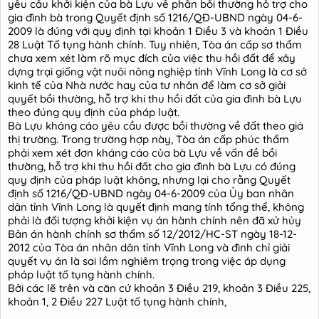
yêu cầu khởi kiện của bà Lựu về phần bồi thường hỗ trợ cho
gia đình bà trong Quyết định số 1216/QĐ-UBND ngày 04-6-
2009 là đúng với quy định tại khoản 1 Điều 3 và khoản 1 Điều
28 Luật Tố tụng hành chính. Tuy nhiên, Tòa án cấp sơ thẩm
chưa xem xét làm rõ mục đích của việc thu hồi đất để xây
dựng trại giống vật nuôi nông nghiệp tỉnh Vĩnh Long là cơ sở
kinh tế của Nhà nước hay của tư nhân để làm cơ sở giải
quyết bồi thường, hỗ trợ khi thu hồi đất của gia đình bà Lựu
theo đúng quy định của pháp luật.
Bà Lựu kháng cáo yêu cầu được bồi thường về đất theo giá
thị trường. Trong trường hợp này, Tòa án cấp phúc thẩm
phải xem xét đơn kháng cáo của bà Lựu về vấn đề bồi
thường, hỗ trợ khi thu hồi đất cho gia đình bà Lựu có đúng
quy định của pháp luật không, nhưng lại cho rằng Quyết
định số 1216/QĐ-UBND ngày 04-6-2009 của Ủy ban nhân
dân tỉnh Vĩnh Long là quyết định mang tính tổng thể, không
phải là đối tượng khởi kiện vụ án hành chính nên đã xử hủy
Bản án hành chính sơ thẩm số 12/2012/HC-ST ngày 18-12-
2012 của Tòa án nhân dân tỉnh Vĩnh Long và đình chỉ giải
quyết vụ án là sai lầm nghiêm trọng trong việc áp dụng
pháp luật tố tụng hành chính.
Bởi các lẽ trên và căn cứ khoản 3 Điều 219, khoản 3 Điều 225,
khoản 1, 2 Điều 227 Luật tố tụng hành chính,