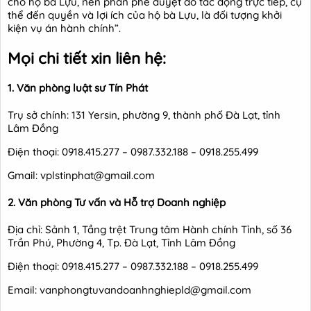
cho hộ bà Lựu, nên phần phê duyệt đó tác động trực tiếp, cụ
thể đến quyền và lợi ích của hộ bà Lựu, là đối tượng khởi
kiện vụ án hành chính”.
Mọi chi tiết xin liên hệ:
1. Văn phòng luật sư Tín Phát
Trụ sở chính: 131 Yersin, phường 9, thành phố Đà Lạt, tỉnh
Lâm Đồng
Điện thoại: 0918.415.277 – 0987.332.188 – 0918.255.499
Gmail: vplstinphat@gmail.com
2. Văn phòng Tư vấn và Hỗ trợ Doanh nghiệp
Địa chỉ: Sảnh 1, Tầng trệt Trung tâm Hành chính Tỉnh, số 36
Trần Phú, Phường 4, Tp. Đà Lạt, Tỉnh Lâm Đồng
Điện thoại: 0918.415.277 – 0987.332.188 – 0918.255.499
Email: vanphongtuvandoanhnghiepld@gmail.com