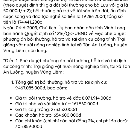
(theo quyết định thì giá đất bồi thường cho bà Lựu với giá là
50.000đ/m2); bồi thường hỗ trợ về tài sản trên đất, ổn định
cuộc sống và đào tạo nghề số tiền là 19.286.200đ; tổng số
tiền là 174.441.200đ.
Ngày 04-6-2009, Chủ tịch Ủy ban nhân dân tỉnh Vĩnh Long
ban hành Quyết định số 1216/QĐ-UBND về việc phê duyệt
phương án bồi thường, hỗ trợ và tái định cư công trình Trại
giống vật nuôi nông nghiệp tỉnh tại xã Tân An Luông, huyện
Vũng Liêm, nội dung:
“Điều 1. Phê duyệt phương án bồi thường, hỗ trợ và tái định
cư công trình: Trại giống vật nuôi nông nghiệp tỉnh, tại xã Tân
An Luông, huyện Vũng Liêm;
Tổng giá trị bồi thường, hỗ trợ và tái định cư:
9.467.085.000đ, bao gồm:
Giá trị bồi thường, hỗ trợ về đất: 8.071.914.000đ
Giá trị nhà và vật kiến trúc: 161.560.000đ
Giá trị cây trồng: 273.152.000đ
Các khoản hỗ trợ: 654.600.000đ
Các phí khác (chi phí các hội đồng 2%, chi phí đo đạc):
305.859.000đ