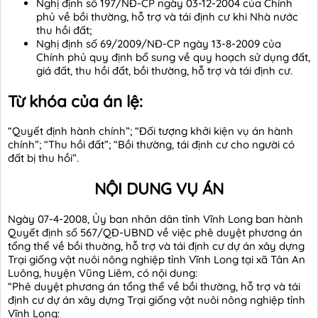
Nghị định số 197/NĐ-CP ngày 03-12-2004 của Chính
phủ về bồi thường, hỗ trợ và tái định cư khi Nhà nước
thu hồi đất;
Nghị định số 69/2009/NĐ-CP ngày 13-8-2009 của
Chính phủ quy định bổ sung về quy hoạch sử dụng đất,
giá đất, thu hồi đất, bồi thường, hỗ trợ và tái định cư.
Từ khóa của án lệ:
“Quyết định hành chính”; “Đối tượng khởi kiện vụ án hành
chính”; “Thu hồi đất”; “Bồi thường, tái định cư cho người có
đất bị thu hồi”.
NỘI DUNG VỤ ÁN
Ngày 07-4-2008, Ủy ban nhân dân tỉnh Vĩnh Long ban hành
Quyết định số 567/QĐ-UBND về việc phê duyệt phương án
tổng thể về bồi thuờng, hỗ trợ và tái định cư dự án xây dựng
Trại giống vật nuôi nông nghiệp tỉnh Vĩnh Long tại xã Tân An
Luông, huyện Vũng Liêm, có nội dung:
“Phê duyệt phương án tổng thể về bồi thường, hỗ trợ và tái
định cư dự án xây dựng Trại giống vật nuôi nông nghiệp tỉnh
Vĩnh Long: