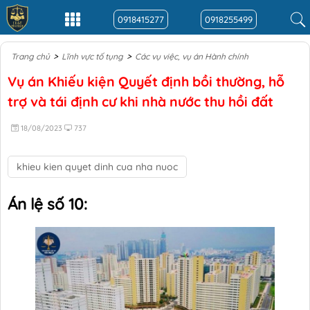
0918415277
0918255499
>
>
Trang chủ
Lĩnh vực tố tụng
Các vụ việc, vụ án Hành chính
Vụ án Khiếu kiện Quyết định bồi thường, hỗ
trợ và tái định cư khi nhà nước thu hồi đất
18/08/2023
737
khieu kien quyet dinh cua nha nuoc
Án lệ số 10: