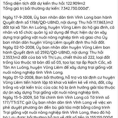
Tổng diện tích đất dự kiến thu hồi: 122.909m2
Tổng giá trị bồi thường dự kiến: 7.342.730.000đ”.
Ngày 17-9-2008, Ủy ban nhân dân tỉnh Vĩnh Long ban hành
Quyết định số 1768/QĐ-UBND, nội dung: Thu hồi 117.863,lm2
đất tại xã Tân An Luông, huyện Vũng Liêm do hộ gia đình, cá
nhân và tổ chức quản lý sử dụng để thực hiện dự án xây
dựng trại giống vật nuôi nông nghiệp tỉnh và giao cho Ủy
ban nhân dân huyện Vũng Liêm quyết định thu hồi đất.
Ngày 02-10-2008, Ủy ban nhân dân huyện Vũng Liêm ban
hành Quyết định số 2592/QĐ-UBND, nội dung: Thu hồi
2.353,1m2 đất của bà Võ Thị Lựu, chiết thửa số 222, loại đất
trồng lúa thuộc tờ bản đồ số 03, tọa lạc tại ấp Rạch Cốc, xã
Tân An Luông, huyện Vũng Liêm để xây dựng trại giống vật
nuôi nông nghiệp tỉnh Vĩnh Long.
Ngày 01-12-2008, Ban bồi thường, hỗ trợ và tái định cư huyện
Vũng Liêm tiến hành lập tờ khai và kiểm kê về nhà, đất, cây
trồng và vật kiến trúc của các hộ bị ảnh hưởng giải tỏa thuộc
dự án xây dựng Trại giống vật nuôi nông nghiệp tỉnh.
Ngày 15-5-2009, Sở Tài chính tỉnh Vĩnh Long có Tờ trình số
177/TTr.STC gửi Ủy ban nhân dân tỉnh Vĩnh Long về việc xin
phê duyệt phương án đền bù giải tỏa mặt bằng công trình
Trại giống vật nuôi nông nghiệp tỉnh Vĩnh Long, theo đó hộ
bà Lựu được bồi thường hỗ trợ về đất số tiền là 155.155.000đ