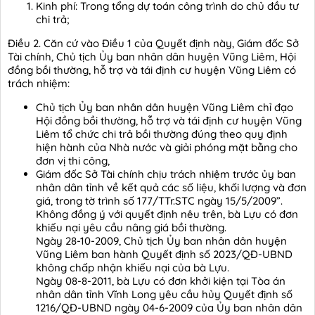
Kinh phí: Trong tổng dự toán công trình do chủ đầu tư
chi trả;
Điều 2. Căn cứ vào Điều 1 của Quyết định này, Giám đốc Sở
Tài chính, Chủ tịch Ủy ban nhân dân huyện Vũng Liêm, Hội
đồng bồi thường, hỗ trợ và tái định cư huyện Vũng Liêm có
trách nhiệm:
Chủ tịch Ủy ban nhân dân huyện Vũng Liêm chỉ đạo
Hội đồng bồi thường, hỗ trợ và tái định cư huyện Vũng
Liêm tổ chức chi trả bồi thường đúng theo quy định
hiện hành của Nhà nước và giải phóng mặt bằng cho
đơn vị thi công,
Giám đốc Sở Tài chính chịu trách nhiệm trước ủy ban
nhân dân tỉnh về kết quả các số liệu, khối lượng và đơn
giá, trong tờ trình số 177/TTr.STC ngày 15/5/2009”.
Không đồng ý với quyết định nêu trên, bà Lựu có đơn
khiếu nại yêu cầu nâng giá bồi thường.
Ngày 28-10-2009, Chủ tịch Ủy ban nhân dân huyện
Vũng Liêm ban hành Quyết định số 2023/QĐ-UBND
không chấp nhận khiếu nại của bà Lựu.
Ngày 08-8-2011, bà Lựu có đơn khởi kiện tại Tòa án
nhân dân tỉnh Vĩnh Long yêu cầu hủy Quyết định số
1216/QĐ-UBND ngày 04-6-2009 của Ủy ban nhân dân