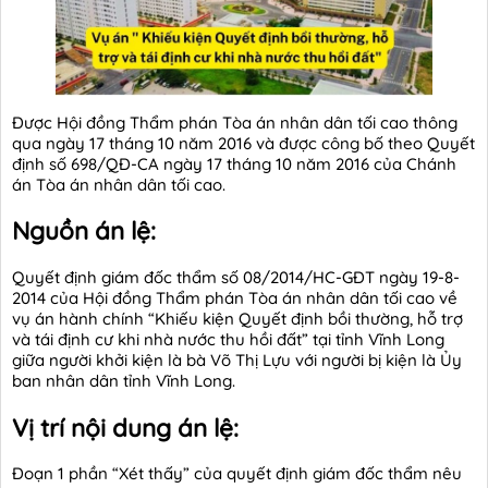
Được Hội đồng Thẩm phán Tòa án nhân dân tối cao thông
qua ngày 17 tháng 10 năm 2016 và được công bố theo Quyết
định số 698/QĐ-CA ngày 17 tháng 10 năm 2016 của Chánh
án Tòa án nhân dân tối cao.
Nguồn án lệ:
Quyết định giám đốc thẩm số 08/2014/HC-GĐT ngày 19-8-
2014 của Hội đồng Thẩm phán Tòa án nhân dân tối cao về
vụ án hành chính “Khiếu kiện Quyết định bồi thường, hỗ trợ
và tái định cư khi nhà nước thu hồi đất” tại tỉnh Vĩnh Long
giữa người khởi kiện là bà Võ Thị Lựu với người bị kiện là Ủy
ban nhân dân tỉnh Vĩnh Long.
Vị trí nội dung án lệ:
Đoạn 1 phần “Xét thấy” của quyết định giám đốc thẩm nêu