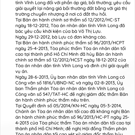
tỉnh Vĩnh Long đối với phần áp giá, bồi thường; yêu cầu
giải quyết lại nâng giá bồi thường đất bằng với giá thị
trường chuyển nhượng ở nơi có đất thu hồi.
Tại Bản án hành chính sơ thẩm số 12/2012/HC-ST
ngày 18-12-2012, Tòa án nhân dân tỉnh Vĩnh Long đã
bác yêu cầu khởi kiện của bà Võ Thị Lựu.
Ngày 29-12-2012, bà Lựu có đơn kháng cáo.
Tại Bản án hành chính phúc thẩm số 96/2013/HCPT
ngày 25-4-2013, Tòa phúc thẩm Tòa án nhân dân tối
cao tại thành phố Hồ Chí Minh đã hủy Bản án hành
chính sơ thẩm số 12/2012/HCST ngày 18-12-2012 của
Tòa án nhân dân tỉnh Vĩnh Long và đình chỉ giải quyết
vụ án.
Ngày 28-6-2013, Ủy ban nhân dân tỉnh Vĩnh Long có
Công văn số 1816/UBND-NC và ngày 02-8-2013, Ủy
ban Thẩm phán Tòa án nhân dân tỉnh Vĩnh Long có
Công văn số 547/TAT-HC đề nghị giám đốc thẩm Bản
án hành chính phúc thẩm nêu trên.
Tại Quyết định số 05/2014/KN-HC ngày 05-3-2014,
Chánh án Tòa án nhân dân tối cao đã kháng nghị Bản
án hành chính phúc thẩm số 96/2013/HC-PT ngày 25-
4-2013 của Tòa phúc thẩm Tòa án nhân dân tối cao tại
thành phố Hồ Chí Minh; đề nghị Hội đồng Thẩm phán
Tòa án nhân dân tối cao xét xử giám đổc thẩm hủy