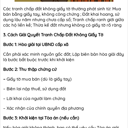
Các tranh chấp đất không giấy tờ thường phát sinh từ: Mua
bán bằng giấy tay, không công chứng ; Đất khai hoang, sử
dụng lâu năm nhưng chưa cấp sổ; Tranh chấp ranh giới giữa
các hộ liền kề; Thừa kế đất nhưng không có giấy tờ rõ ràng
3. Cách Giải Quyết Tranh Chấp Đất Không Giấy Tờ
Bước 1: Hòa giải tại UBND cấp xã
Cần phải xác minh nguồn gốc đất; Lập biên bản hòa giải đây
là bước bắt buộc trước khi khởi kiện
Bước 2: Thu thập chứng cứ
–
Giấy tờ mua bán (dù là giấy tay)
– Biên lai nộp thuế, sử dụng đất
– Lời khai của người làm chứng
– Xác nhận của chính quyền địa phương
Bước 3: Khởi kiện tại Tòa án (nếu cần)
Nếu hòa giải không thành, bạn có thể yêu cầu Tòa án giải