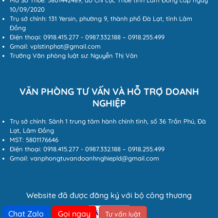
10/09/2020
Trụ sở chính: 131 Yersin, phường 9, thành phố Đà Lạt, tỉnh Lâm
Đồng
Điện thoại: 0918.415.277 - 0987.332.188 – 0918.255.499
Gmail: vplstinphat@gmail.com
Trưởng Văn phòng luật sư: Nguyễn Thị Vân
VĂN PHÒNG TƯ VẤN VÀ HỖ TRỢ DOANH
NGHIỆP
Trụ sở chính: Sảnh 1 trung tâm hành chính tỉnh, số 36 Trần Phú, Đà
Lạt, Lâm Đồng
MST: 5801176646
Điện thoại: 0918.415.277 - 0987.332.188 – 0918.255.499
Gmail: vanphongtuvandoanhnghiepld@gmail.com
Website đã được đăng ký với bộ công thương
Chat Zalo
Gọi ngay
Tư vấn luật