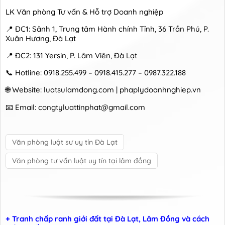
LK Văn phòng Tư vấn & Hỗ trợ Doanh nghiệp
📍 ĐC1: Sảnh 1, Trung tâm Hành chính Tỉnh, 36 Trần Phú, P.
Xuân Hương, Đà Lạt
📍 ĐC2: 131 Yersin, P. Lâm Viên, Đà Lạt
📞 Hotline: 0918.255.499 – 0918.415.277 – 0987.322.188
🌐 Website: luatsulamdong.com | phaplydoanhnghiep.vn
📧 Email: congtyluattinphat@gmail.com
Văn phòng luật sư uy tín Đà Lạt
Văn phòng tư vấn luật uy tín tại lâm đồng
+ Tranh chấp ranh giới đất tại Đà Lạt, Lâm Đồng và cách