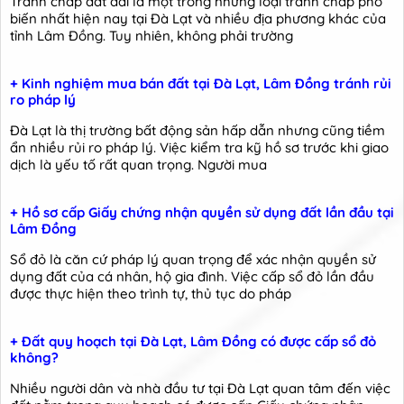
Tranh chấp đất đai là một trong những loại tranh chấp phổ
biến nhất hiện nay tại Đà Lạt và nhiều địa phương khác của
tỉnh Lâm Đồng. Tuy nhiên, không phải trường
+ Kinh nghiệm mua bán đất tại Đà Lạt, Lâm Đồng tránh rủi
ro pháp lý
Đà Lạt là thị trường bất động sản hấp dẫn nhưng cũng tiềm
ẩn nhiều rủi ro pháp lý. Việc kiểm tra kỹ hồ sơ trước khi giao
dịch là yếu tố rất quan trọng. Người mua
+ Hồ sơ cấp Giấy chứng nhận quyền sử dụng đất lần đầu tại
Lâm Đồng
Sổ đỏ là căn cứ pháp lý quan trọng để xác nhận quyền sử
dụng đất của cá nhân, hộ gia đình. Việc cấp sổ đỏ lần đầu
được thực hiện theo trình tự, thủ tục do pháp
+ Đất quy hoạch tại Đà Lạt, Lâm Đồng có được cấp sổ đỏ
không?
Nhiều người dân và nhà đầu tư tại Đà Lạt quan tâm đến việc