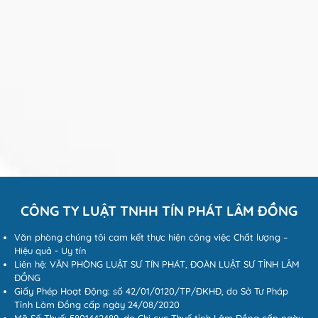
CÔNG TY LUẬT TNHH TÍN PHÁT LÂM ĐỒNG
Văn phòng chúng tôi cam kết thực hiện công việc Chất lượng –
Hiệu quả - Uy tín
Liên hệ: VĂN PHÒNG LUẬT SƯ TÍN PHÁT, ĐOÀN LUẬT SƯ TỈNH LÂM
ĐỒNG
Giấy Phép Hoạt Động: số 42/01/0120/TP/ĐKHĐ, do Sở Tư Pháp
Tỉnh Lâm Đồng cấp ngày 24/08/2020
Mã Số Thuế: 5801442489, do Chi cục Thuế tỉnh Lâm Đồng cấp ngày