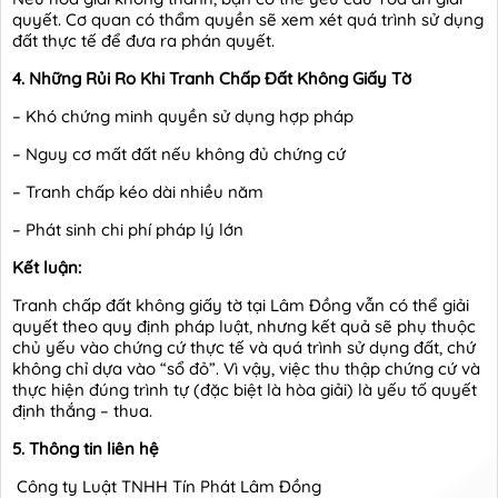
quyết. Cơ quan có thẩm quyền sẽ xem xét quá trình sử dụng
đất thực tế để đưa ra phán quyết.
4. Những Rủi Ro Khi Tranh Chấp Đất Không Giấy Tờ
– Khó chứng minh quyền sử dụng hợp pháp
– Nguy cơ mất đất nếu không đủ chứng cứ
– Tranh chấp kéo dài nhiều năm
– Phát sinh chi phí pháp lý lớn
Kết luận:
Tranh chấp đất không giấy tờ tại Lâm Đồng vẫn có thể giải
quyết theo quy định pháp luật, nhưng kết quả sẽ phụ thuộc
chủ yếu vào chứng cứ thực tế và quá trình sử dụng đất, chứ
không chỉ dựa vào “sổ đỏ”. Vì vậy, việc thu thập chứng cứ và
thực hiện đúng trình tự (đặc biệt là hòa giải) là yếu tố quyết
định thắng – thua.
5
. Thông tin liên hệ
Công ty Luật TNHH Tín Phát Lâm Đồng