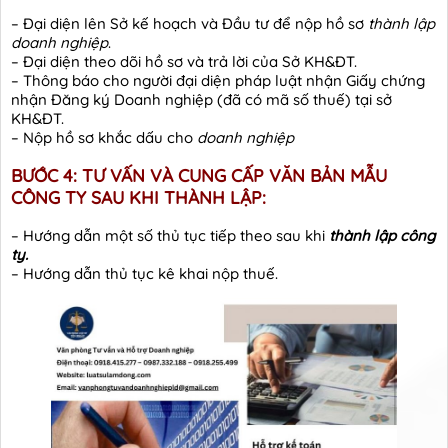
– Đại diện lên Sở kế hoạch và Đầu tư để nộp hồ sơ
thành lập
doanh nghiệp
.
– Đại diện theo dõi hồ sơ và trả lời của Sở KH&ĐT.
– Thông báo cho người đại diện pháp luật nhận Giấy chứng
nhận Đăng ký Doanh nghiệp (đã có mã số thuế) tại sở
KH&ĐT.
– Nộp hồ sơ khắc dấu cho
doanh nghiệp
BƯỚC 4: TƯ VẤN VÀ CUNG CẤP VĂN BẢN MẪU
CÔNG TY SAU KHI THÀNH LẬP
:
– Hướng dẫn một số thủ tục tiếp theo sau khi
thành lập công
ty.
– Hướng dẫn thủ tục kê khai nộp thuế.