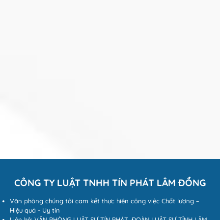
CÔNG TY LUẬT TNHH TÍN PHÁT LÂM ĐỒNG
Văn phòng chúng tôi cam kết thực hiện công việc Chất lượng –
Hiệu quả - Uy tín
Liên hệ: VĂN PHÒNG LUẬT SƯ TÍN PHÁT, ĐOÀN LUẬT SƯ TỈNH LÂM