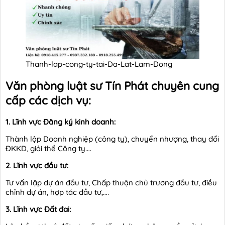
Thanh-lap-cong-ty-tai-Da-Lat-Lam-Dong
Văn phòng luật sư Tín Phát chuyên cung
cấp các dịch vụ:
1. Lĩnh vực
Đăng ký kinh doanh:
Thành lập Doanh nghiệp (công ty), chuyển nhượng, thay đổi
ĐKKD, giải thể Công ty….
2
.
Lĩnh vực đầu tư:
Tư vấn lập dự án đầu tư, Chấp thuận chủ trương đầu tư, điều
chỉnh dự án, hợp tác đầu tư,….
3.
Lĩnh vực Đất đai: