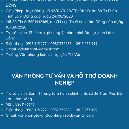
ĐỒNG
Giấy Phép Hoạt Động: số 42/01/0120/TP/ĐKHĐ, do Sở Tư Pháp
Tỉnh Lâm Đồng cấp ngày 24/08/2020
Mã Số Thuế: 5801442489, do Chi cục Thuế tỉnh Lâm Đồng cấp ngày
10/09/2020
Trụ sở chính: 131 Yersin, phường 9, thành phố Đà Lạt, tỉnh Lâm
Đồng
Điện thoại: 0918.415.277 - 0987.332.188 – 0918.255.499
Gmail: vplstinphat@gmail.com
Trưởng Văn phòng luật sư: Nguyễn Thị Vân
VĂN PHÒNG TƯ VẤN VÀ HỖ TRỢ DOANH
NGHIỆP
Trụ sở chính: Sảnh 1 trung tâm hành chính tỉnh, số 36 Trần Phú, Đà
Lạt, Lâm Đồng
MST: 5801176646
Điện thoại: 0918.415.277 - 0987.332.188 – 0918.255.499
Gmail: vanphongtuvandoanhnghiepld@gmail.com