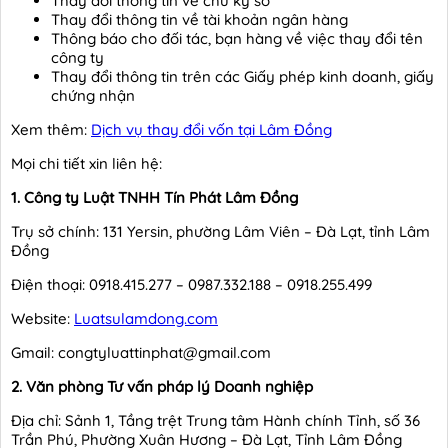
Thay đổi thông tin về chữ ký số
Thay đổi thông tin về tài khoản ngân hàng
Thông báo cho đối tác, bạn hàng về việc thay đổi tên
công ty
Thay đổi thông tin trên các Giấy phép kinh doanh, giấy
chứng nhận
Xem thêm:
Dịch vụ thay đổi vốn tại Lâm Đồng
Mọi chi tiết xin liên hệ:
1. Công ty Luật TNHH Tín Phát Lâm Đồng
Trụ sở chính: 131 Yersin, phường Lâm Viên – Đà Lạt, tỉnh Lâm
Đồng
Điện thoại: 0918.415.277 – 0987.332.188 – 0918.255.499
Website:
Luatsulamdong.com
Gmail: congtyluattinphat@gmail.com
2. Văn phòng Tư vấn pháp lý Doanh nghiệp
Địa chỉ: Sảnh 1, Tầng trệt Trung tâm Hành chính Tỉnh, số 36
Trần Phú, Phường Xuân Hương – Đà Lạt, Tỉnh Lâm Đồng