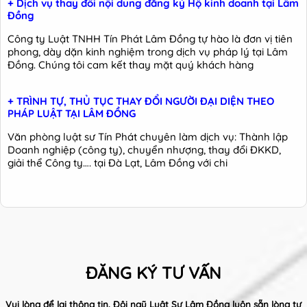
+ Dịch vụ thay đổi nội dung đăng ký Hộ kinh doanh tại Lâm
Đồng
Công ty Luật TNHH Tín Phát Lâm Đồng tự hào là đơn vị tiên
phong, dày dặn kinh nghiệm trong dịch vụ pháp lý tại Lâm
Đồng. Chúng tôi cam kết thay mặt quý khách hàng
+ TRÌNH TỰ, THỦ TỤC THAY ĐỔI NGƯỜI ĐẠI DIỆN THEO
PHÁP LUẬT TẠI LÂM ĐỒNG
Văn phòng luật sư Tín Phát chuyên làm dịch vụ: Thành lập
Doanh nghiệp (công ty), chuyển nhượng, thay đổi ĐKKD,
giải thể Công ty…. tại Đà Lạt, Lâm Đồng với chi
ĐĂNG KÝ TƯ VẤN
Vui lòng để lại thông tin. Đội ngũ Luật Sư Lâm Đồng luôn sẵn lòng tư