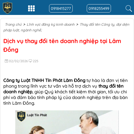
0918415277
0918255499
>
>
Trang chủ
Lĩnh vực đăng ký kinh doanh
Thay đổi tên Công ty, đại diện
pháp luật, ngành nghề;
Dịch vụ thay đổi tên doanh nghiệp tại Lâm
Đồng
02/02/2026
225
Công ty Luật TNHH Tín Phát Lâm Đồng
tự hào là đơn vị tiên
phong trong lĩnh vực tư vấn và hỗ trợ dịch vụ
thay đổi tên
doanh nghiệp
, giúp Quý khách tiết kiệm thời gian, tối ưu chi
phí và đảm bảo tính pháp lý của doanh nghiệp trên địa bàn
tỉnh Lâm Đồng.