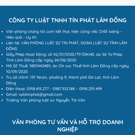
CÔNG TY LUẬT TNHH TÍN PHÁT LÂM ĐỒNG
Văn phòng chúng tôi cam kết thực hiện công việc Chất lượng –
Hiệu quả - Uy tín
Liên hệ: VĂN PHÒNG LUẬT SƯ TÍN PHÁT, ĐOÀN LUẬT SƯ TỈNH LÂM
ĐỒNG
Giấy Phép Hoạt Động: số 42/01/0120/TP/ĐKHĐ, do Sở Tư Pháp
Tỉnh Lâm Đồng cấp ngày 24/08/2020
Mã Số Thuế: 5801442489, do Chi cục Thuế tỉnh Lâm Đồng cấp ngày
10/09/2020
Trụ sở chính: 131 Yersin, phường 9, thành phố Đà Lạt, tỉnh Lâm
Đồng
Điện thoại: 0918.415.277 - 0987.332.188 – 0918.255.499
Gmail: vplstinphat@gmail.com
Trưởng Văn phòng luật sư: Nguyễn Thị Vân
VĂN PHÒNG TƯ VẤN VÀ HỖ TRỢ DOANH
NGHIỆP