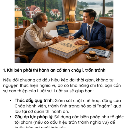
1. Khi bên phải thi hành án cố tình chây ì, trốn tránh
Nếu đối phương có dấu hiệu kéo dài thời gian, không tự
nguyện thực hiện nghĩa vụ dù có khả năng chi trả, bạn cần
sự can thiệp của Luật sư. Luật sư sẽ giúp bạn:
Thúc đẩy quy trình:
Giám sát chặt chẽ hoạt động của
Chấp hành viên, tránh tình trạng hồ sơ bị “ngâm” quá
lâu tại cơ quan thi hành án.
Gây áp lực pháp lý:
Sử dụng các biện pháp như tố giác
tội phạm (nếu có dấu hiệu trốn tránh nghĩa vụ) để
buộc bên nợ phải hợp tác.