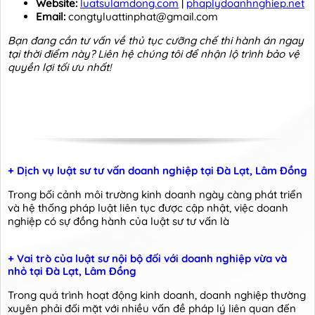
Website:
luatsulamdong.com
|
phaplydoanhnghiep.net
Email:
congtyluattinphat@gmail.com
Bạn đang cần tư vấn về thủ tục cưỡng chế thi hành án ngay
tại thời điểm này? Liên hệ chúng tôi để nhận lộ trình bảo vệ
quyền lợi tối ưu nhất!
+ Dịch vụ luật sư tư vấn doanh nghiệp tại Đà Lạt, Lâm Đồng
Trong bối cảnh môi trường kinh doanh ngày càng phát triển
và hệ thống pháp luật liên tục được cập nhật, việc doanh
nghiệp có sự đồng hành của luật sư tư vấn là
+ Vai trò của luật sư nội bộ đối với doanh nghiệp vừa và
nhỏ tại Đà Lạt, Lâm Đồng
Trong quá trình hoạt động kinh doanh, doanh nghiệp thường
xuyên phải đối mặt với nhiều vấn đề pháp lý liên quan đến