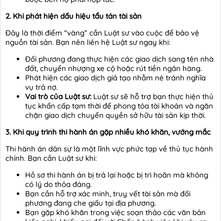
2. Khi phát hiện dấu hiệu tẩu tán tài sản
Đây là thời điểm “vàng” cần Luật sư vào cuộc để bảo vệ
nguồn tài sản. Bạn nên liên hệ Luật sư ngay khi:
Đối phương đang thực hiện các giao dịch sang tên nhà
đất, chuyển nhượng xe cộ hoặc rút tiền ngân hàng.
Phát hiện các giao dịch giả tạo nhằm né tránh nghĩa
vụ trả nợ.
Vai trò của Luật sư:
Luật sư sẽ hỗ trợ bạn thực hiện thủ
tục khẩn cấp tạm thời để phong tỏa tài khoản và ngăn
chặn giao dịch chuyển quyền sở hữu tài sản kịp thời.
3. Khi quy trình thi hành án gặp nhiều khó khăn, vướng mắc
Thi hành án dân sự là một lĩnh vực phức tạp về thủ tục hành
chính. Bạn cần Luật sư khi:
Hồ sơ thi hành án bị trả lại hoặc bị trì hoãn mà không
có lý do thỏa đáng.
Bạn cần hỗ trợ xác minh, truy vết tài sản mà đối
phương đang che giấu tại địa phương.
Bạn gặp khó khăn trong việc soạn thảo các văn bản