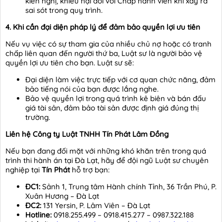
kiến nghị, khiếu nại đối với Chấp hành viên khi xảy ra
sai sót trong quy trình.
4. Khi cần đại diện pháp lý để đảm bảo quyền lợi ưu tiên
Nếu vụ việc có sự tham gia của nhiều chủ nợ hoặc có tranh
chấp liên quan đến người thứ ba, Luật sư là người bảo vệ
quyền lợi ưu tiên cho bạn. Luật sư sẽ:
Đại diện làm việc trực tiếp với cơ quan chức năng, đảm
bảo tiếng nói của bạn được lắng nghe.
Bảo vệ quyền lợi trong quá trình kê biên và bán đấu
giá tài sản, đảm bảo tài sản được định giá đúng thị
trường.
Liên hệ Công ty Luật TNHH Tín Phát Lâm Đồng
Nếu bạn đang đối mặt với những khó khăn trên trong quá
trình thi hành án tại Đà Lạt, hãy để đội ngũ Luật sư chuyên
nghiệp tại
Tín Phát
hỗ trợ bạn:
ĐC1:
Sảnh 1, Trung tâm Hành chính Tỉnh, 36 Trần Phú, P.
Xuân Hương – Đà Lạt
ĐC2:
131 Yersin, P. Lâm Viên – Đà Lạt
Hotline:
0918.255.499 – 0918.415.277 – 0987.322.188