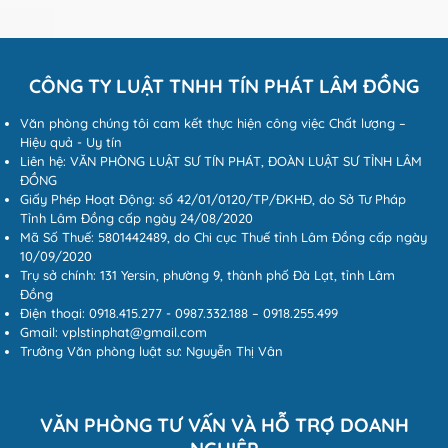
CÔNG TY LUẬT TNHH TÍN PHÁT LÂM ĐỒNG
Văn phòng chúng tôi cam kết thực hiện công việc Chất lượng –
Hiệu quả - Uy tín
Liên hệ: VĂN PHÒNG LUẬT SƯ TÍN PHÁT, ĐOÀN LUẬT SƯ TỈNH LÂM
ĐỒNG
Giấy Phép Hoạt Động: số 42/01/0120/TP/ĐKHĐ, do Sở Tư Pháp
Tỉnh Lâm Đồng cấp ngày 24/08/2020
Mã Số Thuế: 5801442489, do Chi cục Thuế tỉnh Lâm Đồng cấp ngày
10/09/2020
Trụ sở chính: 131 Yersin, phường 9, thành phố Đà Lạt, tỉnh Lâm
Đồng
Điện thoại: 0918.415.277 - 0987.332.188 – 0918.255.499
Gmail: vplstinphat@gmail.com
Trưởng Văn phòng luật sư: Nguyễn Thị Vân
VĂN PHÒNG TƯ VẤN VÀ HỖ TRỢ DOANH