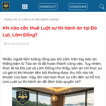
0918415277
0918255499
>
Trang chủ
Luật sư tư vấn doanh nghiệp
Khi nào cần thuê Luật sư thi hành án tại Đà
Lạt, Lâm Đồng?
02/06/2026
90
Nhiều người lầm tưởng rằng sau khi cầm trên tay bản án
thắng kiện từ Tòa án là đã hoàn thành công việc. Tuy nhiên,
thực tế tại Đà Lạt và Lâm Đồng cho thấy, bản án chỉ thực sự
có giá trị khi khoản tiền bồi thường được thu hồi vào tài
khoản của bạn. Vậy, khi nào bạn thực sự cần đến sự hỗ trợ
của Luật sư thi hành án để đảm bảo quyền lợi?