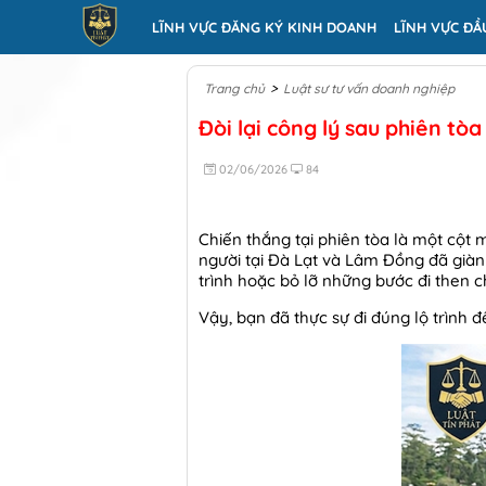
LĨNH VỰC ĐĂNG KÝ KINH DOANH
LĨNH VỰC ĐẦ
>
Trang chủ
Luật sư tư vấn doanh nghiệp
Đòi lại công lý sau phiên t
02/06/2026
84
Chiến thắng tại phiên tòa là một cột 
người tại Đà Lạt và Lâm Đồng đã giành
trình hoặc bỏ lỡ những bước đi then c
Vậy, bạn đã thực sự đi đúng lộ trình 