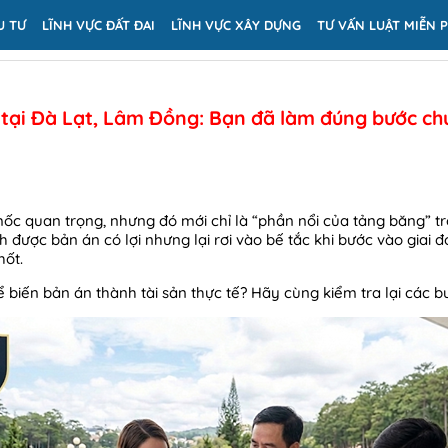
U TƯ
LĨNH VỰC ĐẤT ĐAI
LĨNH VỰC XÂY DỰNG
TƯ VẤN LUẬT MIỄN P
òa tại Đà Lạt, Lâm Đồng: Bạn đã làm đúng bước ch
mốc quan trọng, nhưng đó mới chỉ là “phần nổi của tảng băng” tro
 được bản án có lợi nhưng lại rơi vào bế tắc khi bước vào giai đ
hốt.
để biến bản án thành tài sản thực tế? Hãy cùng kiểm tra lại các 