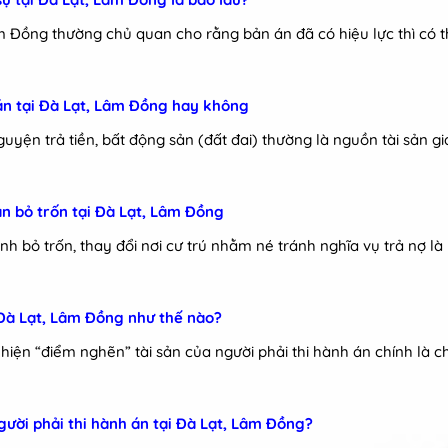
m Đồng thường chủ quan cho rằng bản án đã có hiệu lực thì có t
 án tại Đà Lạt, Lâm Đồng hay không
uyện trả tiền, bất động sản (đất đai) thường là nguồn tài sản gi
 án bỏ trốn tại Đà Lạt, Lâm Đồng
ình bỏ trốn, thay đổi nơi cư trú nhằm né tránh nghĩa vụ trả nợ là
i Đà Lạt, Lâm Đồng như thế nào?
 hiện “điểm nghẽn” tài sản của người phải thi hành án chính là c
gười phải thi hành án tại Đà Lạt, Lâm Đồng?