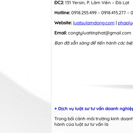
ĐC2:
131 Yersin, P. Lâm Viên – Đà Lạt
Hotline:
0918.255.499 – 0918.415.277 – 0
Website:
luatsulamdong.com
|
phaply
Email:
congtyluattinphat@gmail.com
Bạn đã sẵn sàng để tiến hành các biệ
+ Dịch vụ luật sư tư vấn doanh nghiệ
Trong bối cảnh môi trường kinh doanh
hành của luật sư tư vấn là