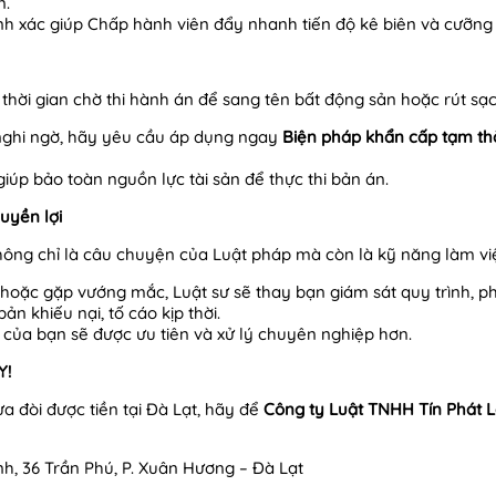
n.
nh xác giúp Chấp hành viên đẩy nhanh tiến độ kê biên và cưỡng
g thời gian chờ thi hành án để sang tên bất động sản hoặc rút sạc
nghi ngờ, hãy yêu cầu áp dụng ngay
Biện pháp khẩn cấp tạm th
iúp bảo toàn nguồn lực tài sản để thực thi bản án.
uyền lợi
hông chỉ là câu chuyện của Luật pháp mà còn là kỹ năng làm vi
rệ hoặc gặp vướng mắc, Luật sư sẽ thay bạn giám sát quy trình, p
ản khiếu nại, tố cáo kịp thời.
ơ của bạn sẽ được ưu tiên và xử lý chuyên nghiệp hơn.
Y!
 đòi được tiền tại Đà Lạt, hãy để
Công ty Luật TNHH Tín Phát
h, 36 Trần Phú, P. Xuân Hương – Đà Lạt