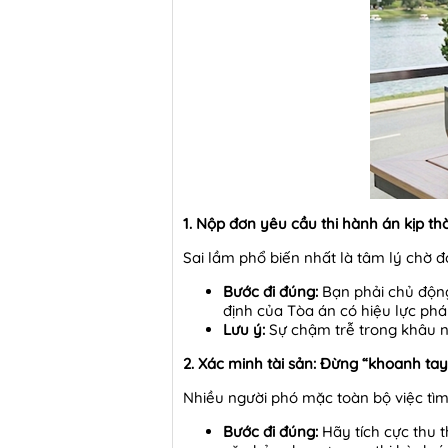
1. Nộp đơn yêu cầu thi hành án kịp thờ
Sai lầm phổ biến nhất là tâm lý chờ đ
Bước đi đúng:
Bạn phải chủ động
định của Tòa án có hiệu lực pháp
Lưu ý:
Sự chậm trễ trong khâu nà
2. Xác minh tài sản: Đừng “khoanh tay
Nhiều người phó mặc toàn bộ việc tìm
Bước đi đúng:
Hãy tích cực thu 