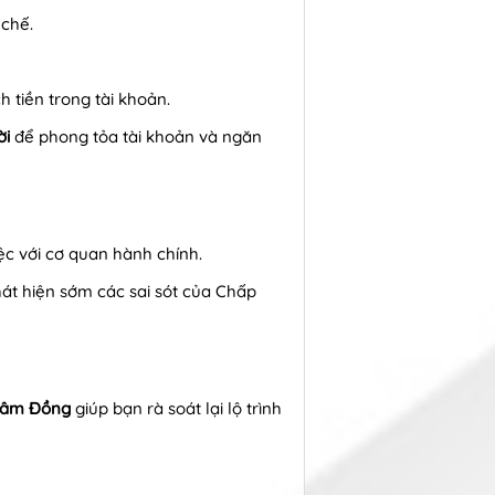
 chế.
h tiền trong tài khoản.
ời
để phong tỏa tài khoản và ngăn
ệc với cơ quan hành chính.
hát hiện sớm các sai sót của Chấp
 Lâm Đồng
giúp bạn rà soát lại lộ trình