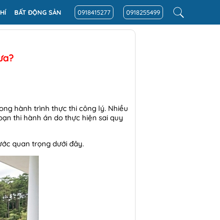
HÍ
BẤT ĐỘNG SẢN
0918415277
0918255499
ưa?
ng hành trình thực thi công lý. Nhiều
oạn thi hành án do thực hiện sai quy
bước quan trọng dưới đây.