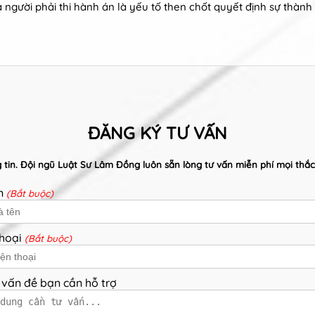
a người phải thi hành án là yếu tố then chốt quyết định sự thành 
ĐĂNG KÝ TƯ VẤN
ng tin. Đội ngũ Luật Sư Lâm Đồng luôn sẵn lòng tư vấn miễn phí mọi th
ên
(Bắt buộc)
thoại
(Bắt buộc)
 vấn đề bạn cần hỗ trợ