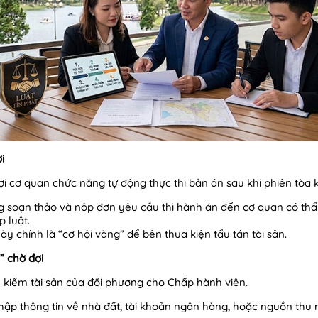
i
ợi cơ quan chức năng tự động thực thi bản án sau khi phiên tòa k
 soạn thảo và nộp đơn yêu cầu thi hành án đến cơ quan có th
 luật.
y chính là “cơ hội vàng” để bên thua kiện tẩu tán tài sản.
” chờ đợi
 kiếm tài sản của đối phương cho Chấp hành viên.
thập thông tin về nhà đất, tài khoản ngân hàng, hoặc nguồn thu