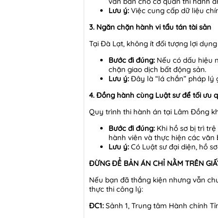
văn bản cho cơ quan thi hành á
Lưu ý:
Việc cung cấp dữ liệu chí
3. Ngăn chặn hành vi tẩu tán tài sản
Tại Đà Lạt, không ít đối tượng lợi dụn
Bước đi đúng:
Nếu có dấu hiệu 
chặn giao dịch bất động sản.
Lưu ý:
Đây là “lá chắn” pháp lý g
4. Đồng hành cùng Luật sư để tối ưu q
Quy trình thi hành án tại Lâm Đồng k
Bước đi đúng:
Khi hồ sơ bị trì t
hành viên và thực hiện các văn b
Lưu ý:
Có Luật sư đại diện, hồ s
ĐỪNG ĐỂ BẢN ÁN CHỈ NẰM TRÊN GIẤ
Nếu bạn đã thắng kiện nhưng vẫn chưa
thực thi công lý:
ĐC1:
Sảnh 1, Trung tâm Hành chính Tỉn