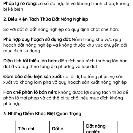
Pháp lý rõ ràng:
có sổ đỏ hợp lệ và không tranh chấp, không
bị kê biên
2. Điều Kiện Tách Thửa Đất Nông Nghiệp
So với đất ở, đất nông nghiệp có quy định chặt chẽ hơn:
Phù hợp quy hoạch sử dụng đất:
Nằm trong khu vực quy
hoạch đất nông nghiệp và không thuộc khu vực chuyển đổi
mục đích sử dụng
Diện tích tối thiểu lớn hơn:
diện tích sau tách thường lớn hơn
đất ở và tùy theo từng địa phương và loại đất
Đảm bảo điều kiện sản xuất:
có lối đi, hạ tầng phục vụ sản
xuất và không làm phá vỡ quy hoạch sản xuất nông nghiệp
Hạn chế phân lô bán nền:
không được lợi dụng tách thửa để
phân lô trái phép và có thể bị từ chối nếu mục đích không
phù hợp
3. Những Điểm Khác Biệt Quan Trọng
Đất nông
Tiêu chí
Đất ở
nghiệp