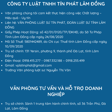
CÔNG TY LUẬT TNHH TÍN PHÁT LÂM ĐỒNG
Văn phòng chúng tôi cam kết thực hiện công việc Chất lượng –
Hiệu quả - Uy tín
Liên hệ: VĂN PHÒNG LUẬT SƯ TÍN PHÁT, ĐOÀN LUẬT SƯ TỈNH LÂM
ĐỒNG
Giấy Phép Hoạt Động: số 42/01/0120/TP/ĐKHĐ, do Sở Tư Pháp
Tỉnh Lâm Đồng cấp ngày 24/08/2020
Mã Số Thuế: 5801442489, do Chi cục Thuế tỉnh Lâm Đồng cấp ngày
10/09/2020
Trụ sở chính: 131 Yersin, phường 9, thành phố Đà Lạt, tỉnh Lâm
Đồng
Điện thoại: 0918.415.277 - 0987.332.188 – 0918.255.499
Gmail: vplstinphat@gmail.com
Trưởng Văn phòng luật sư: Nguyễn Thị Vân
VĂN PHÒNG TƯ VẤN VÀ HỖ TRỢ DOANH
NGHIỆP
Trụ sở chính: Sảnh 1 trung tâm hành chính tỉnh, số 36 Trần Phú, Đà
Lạt, Lâm Đồng