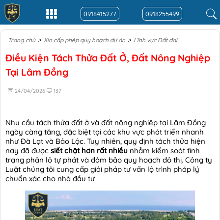
0918415277
0918255499
>
>
Trang chủ
Xin cấp phép quy hoạch dự án
Lĩnh vực Đất đai
Điều Kiện Tách Thửa Đất Ở, Đất Nông Nghiệp
Tại Lâm Đồng
24/04/2026
137
Nhu cầu tách thửa đất ở và đất nông nghiệp tại Lâm Đồng
ngày càng tăng, đặc biệt tại các khu vực phát triển nhanh
như Đà Lạt và Bảo Lộc. Tuy nhiên, quy định tách thửa hiện
nay đã được
siết chặt hơn rất nhiều
nhằm kiểm soát tình
trạng phân lô tự phát và đảm bảo quy hoạch đô thị. Công ty
Luật chúng tôi cung cấp giải pháp tư vấn lộ trình pháp lý
chuẩn xác cho nhà đầu tư