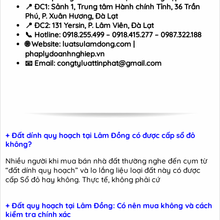
📍
ĐC1: Sảnh 1, Trung tâm Hành chính Tỉnh, 36 Trần
Phú, P. Xuân Hương, Đà Lạt
📍
ĐC2: 131 Yersin, P. Lâm Viên, Đà Lạt
📞
Hotline: 0918.255.499 – 0918.415.277 – 0987.322.188
🌐
Website: luatsulamdong.com |
phaplydoanhnghiep.vn
📧
Email: congtyluattinphat@gmail.com
+ Đất dính quy hoạch tại Lâm Đồng có được cấp sổ đỏ
không?
Nhiều người khi mua bán nhà đất thường nghe đến cụm từ
“đất dính quy hoạch” và lo lắng liệu loại đất này có được
cấp Sổ đỏ hay không. Thực tế, không phải cứ
+ Đất quy hoạch tại Lâm Đồng: Có nên mua không và cách
kiểm tra chính xác