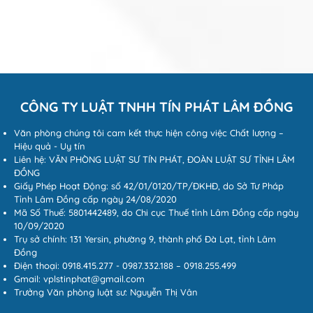
CÔNG TY LUẬT TNHH TÍN PHÁT LÂM ĐỒNG
Văn phòng chúng tôi cam kết thực hiện công việc Chất lượng –
Hiệu quả - Uy tín
Liên hệ: VĂN PHÒNG LUẬT SƯ TÍN PHÁT, ĐOÀN LUẬT SƯ TỈNH LÂM
ĐỒNG
Giấy Phép Hoạt Động: số 42/01/0120/TP/ĐKHĐ, do Sở Tư Pháp
Tỉnh Lâm Đồng cấp ngày 24/08/2020
Mã Số Thuế: 5801442489, do Chi cục Thuế tỉnh Lâm Đồng cấp ngày
10/09/2020
Trụ sở chính: 131 Yersin, phường 9, thành phố Đà Lạt, tỉnh Lâm
Đồng
Điện thoại: 0918.415.277 - 0987.332.188 – 0918.255.499
Gmail: vplstinphat@gmail.com
Trưởng Văn phòng luật sư: Nguyễn Thị Vân