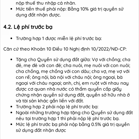
nộp thuế thu nhập cá nhân.
Mức tiền thuế phải nộp: Bằng 10% giá trị quyền sử
dụng đất nhận được.
4.2. Lệ phí trước bạ
Trường hợp 1 được miễn lệ phí trước bạ:
Căn cứ theo Khoản 10 Điều 10 Nghị định 10/2022/NĐ-CP:
Tặng cho Quyền sử dụng đất giữa: Vợ với chồng; cha
đẻ, mẹ đẻ với con đẻ; cha nuôi, mẹ nuôi với con nuôi;
cha chồng, mẹ chồng với con dâu; cha vợ, mẹ vợ với
con rể; ông nội, bà nội với cháu nội; ông ngoại, bà
ngoại với cháu ngoại; anh, chị, em ruột với nhau nay
được cơ quan nhà nước có thẩm quyền cấp giấy
chứng nhận quyền sử dụng đất, quyền sở hữu nhà ở
và tài sản khác gắn liền với đất.
Trường hợp 2 phải nộp lệ phí trước bạ:
Ngoài những trường hợp tặng cho Quyền sử dụng đất
nêu tại trường hợp 1 thì phải nộp lệ phí trước bạ.
Mức lệ phí trước bạ phải nộp bằng 0.5% giá trị quyền
sử dụng đất nhận được