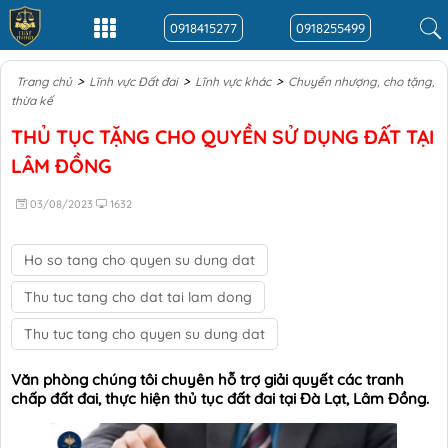
0918415277
0918255499
>
>
>
Trang chủ
Lĩnh vực Đất đai
Lĩnh vực khác
Chuyển nhượng, cho tặng,
thừa kế
THỦ TỤC TẶNG CHO QUYỀN SỬ DỤNG ĐẤT TẠI
LÂM ĐỒNG
03/08/2023
1632
Ho so tang cho quyen su dung dat
Thu tuc tang cho dat tai lam dong
Thu tuc tang cho quyen su dung dat
Văn phòng chúng tôi chuyên hỗ trợ giải quyết các tranh
chấp đất đai, thực hiện thủ tục đất đai tại Đà Lạt, Lâm Đồng.