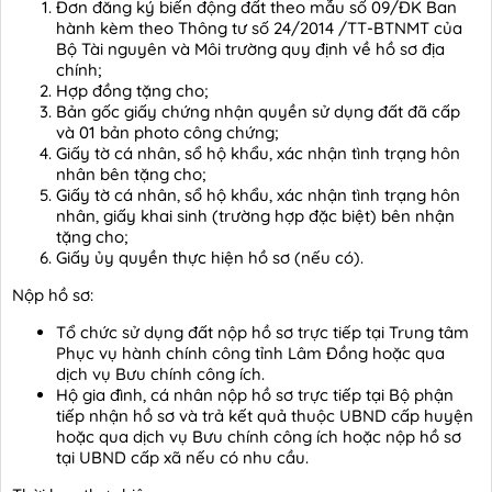
Đơn đăng ký biến động đất theo mẫu số 09/ĐK Ban
hành kèm theo Thông tư số 24/2014 /TT-BTNMT của
Bộ Tài nguyên và Môi trường quy định về hồ sơ địa
chính;
Hợp đồng tặng cho;
Bản gốc giấy chứng nhận quyền sử dụng đất đã cấp
và 01 bản photo công chứng;
Giấy tờ cá nhân, sổ hộ khẩu, xác nhận tình trạng hôn
nhân bên tặng cho;
Giấy tờ cá nhân, sổ hộ khẩu, xác nhận tình trạng hôn
nhân, giấy khai sinh (trường hợp đặc biệt) bên nhận
tặng cho;
Giấy ủy quyền thực hiện hồ sơ (nếu có).
Nộp hồ sơ:
Tổ chức sử dụng đất nộp hồ sơ trực tiếp tại Trung tâm
Phục vụ hành chính công tỉnh Lâm Đồng hoặc qua
dịch vụ Bưu chính công ích.
Hộ gia đình, cá nhân nộp hồ sơ trực tiếp tại Bộ phận
tiếp nhận hồ sơ và trả kết quả thuộc UBND cấp huyện
hoặc qua dịch vụ Bưu chính công ích hoặc nộp hồ sơ
tại UBND cấp xã nếu có nhu cầu.