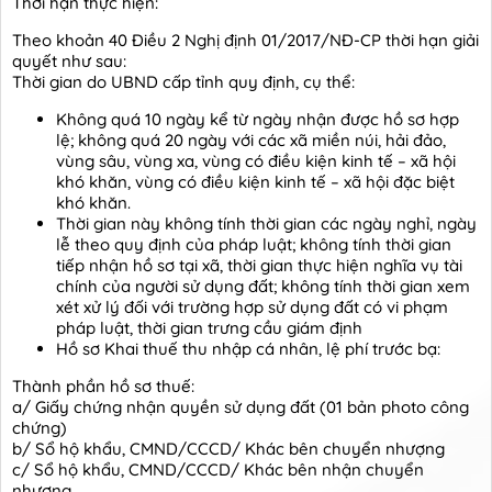
Thời hạn thực hiện:
Theo khoản 40 Điều 2 Nghị định 01/2017/NĐ-CP thời hạn giải
quyết như sau:
Thời gian do UBND cấp tỉnh quy định, cụ thể:
Không quá 10 ngày kể từ ngày nhận được hồ sơ hợp
lệ; không quá 20 ngày với các xã miền núi, hải đảo,
vùng sâu, vùng xa, vùng có điều kiện kinh tế – xã hội
khó khăn, vùng có điều kiện kinh tế – xã hội đặc biệt
khó khăn.
Thời gian này không tính thời gian các ngày nghỉ, ngày
lễ theo quy định của pháp luật; không tính thời gian
tiếp nhận hồ sơ tại xã, thời gian thực hiện nghĩa vụ tài
chính của người sử dụng đất; không tính thời gian xem
xét xử lý đối với trường hợp sử dụng đất có vi phạm
pháp luật, thời gian trưng cầu giám định
Hồ sơ Khai thuế thu nhập cá nhân, lệ phí trước bạ:
Thành phần hồ sơ thuế:
a/ Giấy chứng nhận quyền sử dụng đất (01 bản photo công
chứng)
b/ Sổ hộ khẩu, CMND/CCCD/ Khác bên chuyển nhượng
c/ Sổ hộ khẩu, CMND/CCCD/ Khác bên nhận chuyển
nhượng