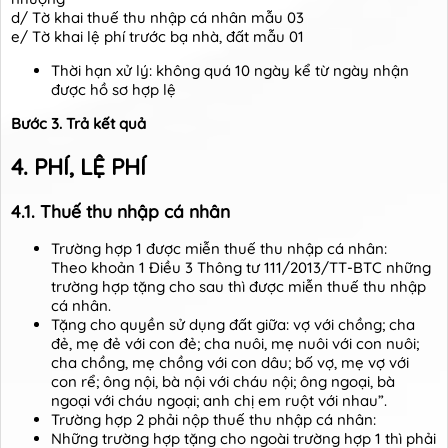
d/ Tờ khai thuế thu nhập cá nhân mẫu 03
e/ Tờ khai lệ phí trước bạ nhà, đất mẫu 01
Thời hạn xử lý: không quá 10 ngày kể từ ngày nhận
được hồ sơ hợp lệ
Bước 3. Trả kết quả
4. PHÍ, LỆ PHÍ
4.1. Thuế thu nhập cá nhân
Trường hợp 1 được miễn thuế thu nhập cá nhân:
Theo khoản 1 Điều 3 Thông tư 111/2013/TT-BTC những
trường hợp tặng cho sau thì được miễn thuế thu nhập
cá nhân.
Tặng cho quyền sử dụng đất giữa: vợ với chồng; cha
đẻ, mẹ đẻ với con đẻ; cha nuôi, mẹ nuôi với con nuôi;
cha chồng, mẹ chồng với con dâu; bố vợ, mẹ vợ với
con rể; ông nội, bà nội với cháu nội; ông ngoại, bà
ngoại với cháu ngoại; anh chị em ruột với nhau”.
Trường hợp 2 phải nộp thuế thu nhập cá nhân:
Những trường hợp tặng cho ngoài trường hợp 1 thì phải