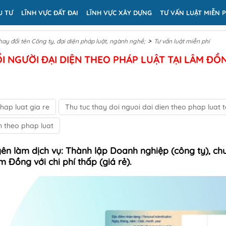
U TƯ
LĨNH VỰC ĐẤT ĐAI
LĨNH VỰC XÂY DỰNG
TƯ VẤN LUẬT MIỄN P
>
hay đổi tên Công ty, đại diện pháp luật, ngành nghề;
Tư vấn luật miễn phí
I NGƯỜI ĐẠI DIỆN THEO PHÁP LUẬT TẠI LÂM ĐỒ
hap luat gia re
Thu tuc thay doi nguoi dai dien theo phap luat 
en theo phap luat
yên làm dịch vụ: Thành lập Doanh nghiệp (công ty), c
m Đồng với chi phí thấp (giá rẻ).