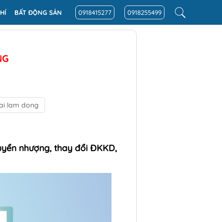
HÍ
BẤT ĐỘNG SẢN
0918415277
0918255499
NG
tai lam dong
huyển nhượng, thay đổi ĐKKD,