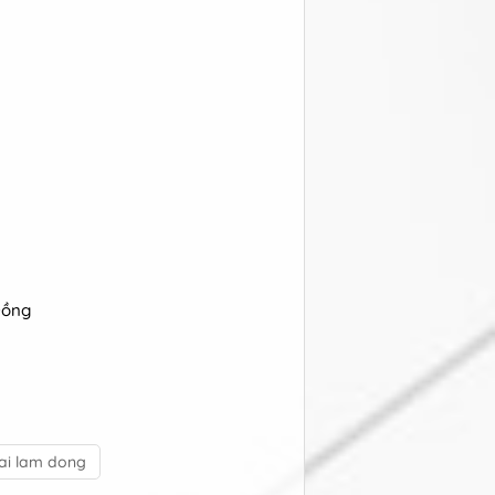
Đồng
tai lam dong