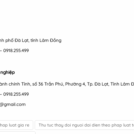
hành phố Đà Lạt, tỉnh Lâm Đồng
 – 0918.255.499
 nghiệp
Hành chính Tỉnh, số 36 Trần Phú, Phường 4, Tp. Đà Lạt, Tỉnh Lâm 
 – 0918.255.499
d@gmail.com
hap luat gia re
Thu tuc thay doi nguoi dai dien theo phap luat 