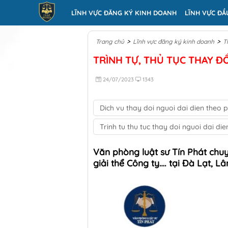
LĨNH VỰC ĐĂNG KÝ KINH DOANH
LĨNH VỰC ĐẦ
>
>
Trang chủ
Lĩnh vực đăng ký kinh doanh
T
TRÌNH TỰ, THỦ TỤC THAY ĐỔ
24/07/2023
1343
Dich vu thay doi nguoi dai dien theo p
Trinh tu thu tuc thay doi nguoi dai di
Văn phòng luật sư Tín Phát chu
giải thể Công ty…. tại Đà Lạt, Lâ