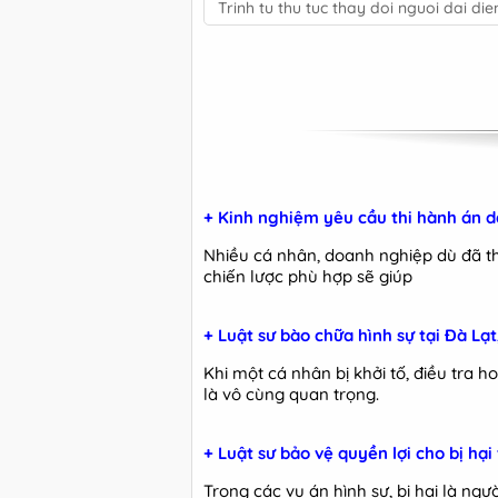
Trinh tu thu tuc thay doi nguoi dai di
+ Kinh nghiệm yêu cầu thi hành án d
Nhiều cá nhân, doanh nghiệp dù đã th
chiến lược phù hợp sẽ giúp
+ Luật sư bào chữa hình sự tại Đà L
Khi một cá nhân bị khởi tố, điều tra h
là vô cùng quan trọng.
+ Luật sư bảo vệ quyền lợi cho bị hạ
Trong các vụ án hình sự, bị hại là ngư