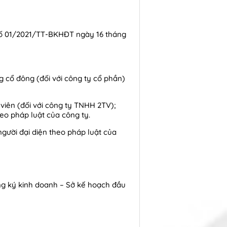
 số 01/2021/TT-BKHĐT ngày 16 tháng
g cổ đông (đối với công ty cổ phần)
viên (đối với công ty TNHH 2TV);
heo pháp luật của công ty.
gười đại diện theo pháp luật của
ăng ký kinh doanh – Sở kế hoạch đầu