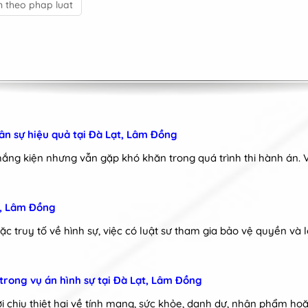
en theo phap luat
ân sự hiệu quả tại Đà Lạt, Lâm Đồng
ắng kiện nhưng vẫn gặp khó khăn trong quá trình thi hành án. 
ạt, Lâm Đồng
oặc truy tố về hình sự, việc có luật sư tham gia bảo vệ quyền và 
i trong vụ án hình sự tại Đà Lạt, Lâm Đồng
ời chịu thiệt hại về tính mạng, sức khỏe, danh dự, nhân phẩm hoặ