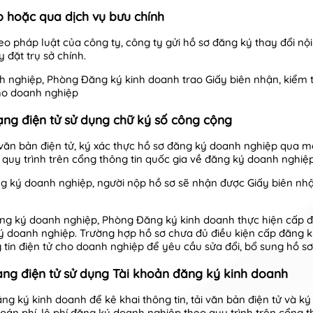
ếp hoặc qua dịch vụ bưu chính
heo pháp luật của công ty, công ty gửi hồ sơ đăng ký thay đổi 
 đặt trụ sở chính.
h nghiệp, Phòng Đăng ký kinh doanh trao Giấy biên nhận, kiểm tr
ho doanh nghiệp
ng điện tử sử dụng chữ ký số công cộng
i văn bản điện tử, ký xác thực hồ sơ đăng ký doanh nghiệp qua m
o quy trình trên cổng thông tin quốc gia về đăng ký doanh nghiệ
ăng ký doanh nghiệp, người nộp hồ sơ sẽ nhận được Giấy biên n
ăng ký doanh nghiệp, Phòng Đăng ký kinh doanh thực hiện cấp 
ý doanh nghiệp. Trường hợp hồ sơ chưa đủ điều kiện cấp đăng 
in điện tử cho doanh nghiệp để yêu cầu sửa đổi, bổ sung hồ sơ
ng điện tử sử dụng Tài khoản đăng ký kinh doanh
ng ký kinh doanh để kê khai thông tin, tải văn bản điện tử và k
toán phí, lệ phí đăng ký doanh nghiệp theo quy trình trên cổng 