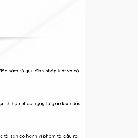
Việc nắm rõ quy định pháp luật và có
lợi ích hợp pháp ngay từ giai đoạn đầu
c tài sản do hành vi phạm tội gây ra.