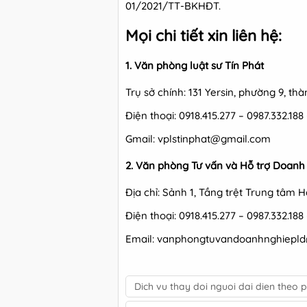
01/2021/TT-BKHĐT.
Mọi chi tiết xin liên hệ:
1. Văn phòng luật sư Tín Phát
Trụ sở chính: 131 Yersin, phường 9, t
Điện thoại: 0918.415.277 – 0987.332.188
Gmail: vplstinphat@gmail.com
2. Văn phòng Tư vấn và Hỗ trợ Doanh
Địa chỉ: Sảnh 1, Tầng trệt Trung tâm 
Điện thoại: 0918.415.277 – 0987.332.188
Email: vanphongtuvandoanhnghiepl
Dich vu thay doi nguoi dai dien theo p