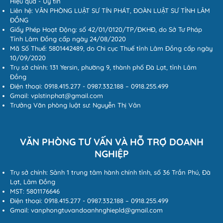
Hiệu quả - Uy tín
Liên hệ: VĂN PHÒNG LUẬT SƯ TÍN PHÁT, ĐOÀN LUẬT SƯ TỈNH LÂM
ĐỒNG
Giấy Phép Hoạt Động: số 42/01/0120/TP/ĐKHĐ, do Sở Tư Pháp
Tỉnh Lâm Đồng cấp ngày 24/08/2020
Mã Số Thuế: 5801442489, do Chi cục Thuế tỉnh Lâm Đồng cấp ngày
10/09/2020
Trụ sở chính: 131 Yersin, phường 9, thành phố Đà Lạt, tỉnh Lâm
Đồng
Điện thoại: 0918.415.277 - 0987.332.188 – 0918.255.499
Gmail: vplstinphat@gmail.com
Trưởng Văn phòng luật sư: Nguyễn Thị Vân
VĂN PHÒNG TƯ VẤN VÀ HỖ TRỢ DOANH
NGHIỆP
Trụ sở chính: Sảnh 1 trung tâm hành chính tỉnh, số 36 Trần Phú, Đà
Lạt, Lâm Đồng
MST: 5801176646
Điện thoại: 0918.415.277 - 0987.332.188 – 0918.255.499
Gmail: vanphongtuvandoanhnghiepld@gmail.com