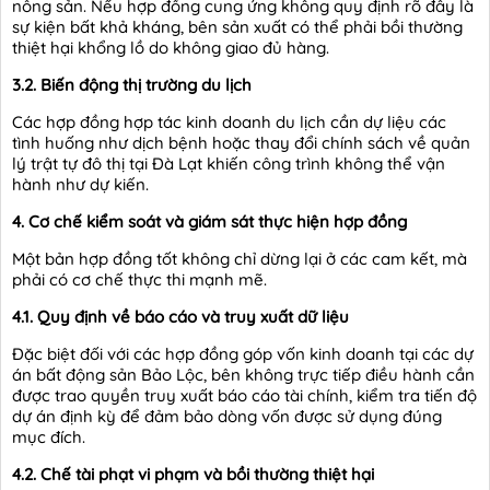
nông sản. Nếu hợp đồng cung ứng không quy định rõ đây là
sự kiện bất khả kháng, bên sản xuất có thể phải bồi thường
thiệt hại khổng lồ do không giao đủ hàng.
3.2. Biến động thị trường du lịch
Các hợp đồng hợp tác kinh doanh du lịch cần dự liệu các
tình huống như dịch bệnh hoặc thay đổi chính sách về quản
lý trật tự đô thị tại Đà Lạt khiến công trình không thể vận
hành như dự kiến.
4. Cơ chế kiểm soát và giám sát thực hiện hợp đồng
Một bản hợp đồng tốt không chỉ dừng lại ở các cam kết, mà
phải có cơ chế thực thi mạnh mẽ.
4.1. Quy định về báo cáo và truy xuất dữ liệu
Đặc biệt đối với các hợp đồng góp vốn kinh doanh tại các dự
án bất động sản Bảo Lộc, bên không trực tiếp điều hành cần
được trao quyền truy xuất báo cáo tài chính, kiểm tra tiến độ
dự án định kỳ để đảm bảo dòng vốn được sử dụng đúng
mục đích.
4.2. Chế tài phạt vi phạm và bồi thường thiệt hại