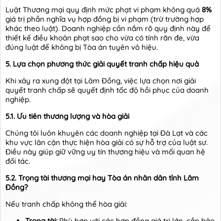
Luật Thương mại quy định mức phạt vi phạm không quá
8%
giá trị phần nghĩa vụ hợp đồng bị vi phạm (trừ trường hợp
khác theo luật). Doanh nghiệp cần nắm rõ quy định này để
thiết kế điều khoản phạt sao cho vừa có tính răn đe, vừa
đúng luật để không bị Tòa án tuyên vô hiệu.
5. Lựa chọn phương thức giải quyết tranh chấp hiệu quả
Khi xảy ra xung đột tại Lâm Đồng, việc lựa chọn nơi giải
quyết tranh chấp sẽ quyết định tốc độ hồi phục của doanh
nghiệp.
5.1. Ưu tiên thương lượng và hòa giải
Chúng tôi luôn khuyên các doanh nghiệp tại Đà Lạt và các
khu vực lân cận thực hiện hòa giải có sự hỗ trợ của luật sư.
Điều này giúp giữ vững uy tín thương hiệu và mối quan hệ
đối tác.
5.2. Trọng tài thương mại hay Tòa án nhân dân tỉnh Lâm
Đồng?
Nếu tranh chấp không thể hòa giải:
Trọng tài:
Phù hợp với các hợp đồng giá trị lớn, cần bảo