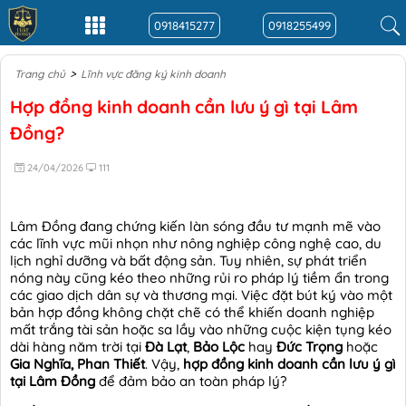
0918415277
0918255499
>
Trang chủ
Lĩnh vực đăng ký kinh doanh
Hợp đồng kinh doanh cần lưu ý gì tại Lâm
Đồng?
24/04/2026
111
Lâm Đồng đang chứng kiến làn sóng đầu tư mạnh mẽ vào
các lĩnh vực mũi nhọn như nông nghiệp công nghệ cao, du
lịch nghỉ dưỡng và bất động sản. Tuy nhiên, sự phát triển
nóng này cũng kéo theo những rủi ro pháp lý tiềm ẩn trong
các giao dịch dân sự và thương mại. Việc đặt bút ký vào một
bản hợp đồng không chặt chẽ có thể khiến doanh nghiệp
mất trắng tài sản hoặc sa lầy vào những cuộc kiện tụng kéo
dài hàng năm trời tại
Đà Lạt
,
Bảo Lộc
hay
Đức Trọng
hoặc
Gia Nghĩa, Phan Thiết
. Vậy,
hợp đồng kinh doanh cần lưu ý gì
tại Lâm Đồng
để đảm bảo an toàn pháp lý?