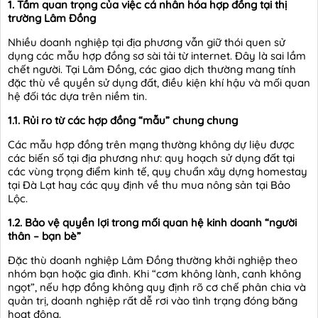
1. Tầm quan trọng của việc cá nhân hóa hợp đồng tại thị
trường Lâm Đồng
Nhiều doanh nghiệp tại địa phương vẫn giữ thói quen sử
dụng các mẫu hợp đồng sơ sài tải từ internet. Đây là sai lầm
chết người. Tại Lâm Đồng, các giao dịch thường mang tính
đặc thù về quyền sử dụng đất, điều kiện khí hậu và mối quan
hệ đối tác dựa trên niềm tin.
1.1. Rủi ro từ các hợp đồng “mẫu” chung chung
Các mẫu hợp đồng trên mạng thường không dự liệu được
các biến số tại địa phương như: quy hoạch sử dụng đất tại
các vùng trọng điểm kinh tế, quy chuẩn xây dựng homestay
tại Đà Lạt hay các quy định về thu mua nông sản tại Bảo
Lộc.
1.2. Bảo vệ quyền lợi trong mối quan hệ kinh doanh “người
thân – bạn bè”
Đặc thù doanh nghiệp Lâm Đồng thường khởi nghiệp theo
nhóm bạn hoặc gia đình. Khi “cơm không lành, canh không
ngọt”, nếu hợp đồng không quy định rõ cơ chế phân chia và
quản trị, doanh nghiệp rất dễ rơi vào tình trạng đóng băng
hoạt động.