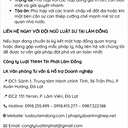
mật và giải quyết nhanh.
Tòa án:
Phù hợp với các tranh chấp về đất đai hoặc khi
một bên cần sự can thiệp cưỡng chế mạnh mẽ từ cơ
quan nhà nước.
LIÊN HỆ NGAY VỚI ĐỘI NGŨ LUẬT SƯ TẠI LÂM ĐỒNG
Nếu bạn đang chuẩn bị ký kết một hợp đồng quan trọng
hoặc đang gặp vướng mắc pháp lý, hãy liên hệ với chúng tôi
để được tư vấn giải pháp đột phá và an toàn nhất.
Công ty Luật TNHH Tín Phát Lâm Đồng
LK Văn phòng Tư vấn & Hỗ trợ Doanh nghiệp
📍 ĐC1: Sảnh 1, Trung tâm Hành chính Tỉnh, 36 Trần Phú, P.
Xuân Hương, Đà Lạt
📍 ĐC2: 131 Yersin, P. Lâm Viên, Đà Lạt
📞 Hotline: 0918.255.499 – 0918.415.277 – 0987.322.188
🌐 Website: luatsulamdong.com | phaplydoanhnghiep.net
📧 Email: congtyluattinphat@gmail.com