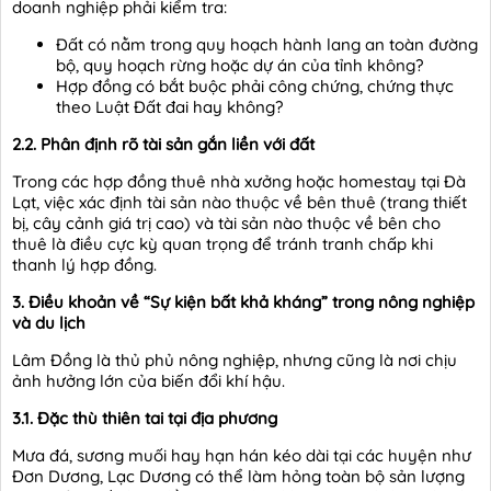
doanh nghiệp phải kiểm tra:
Đất có nằm trong quy hoạch hành lang an toàn đường
bộ, quy hoạch rừng hoặc dự án của tỉnh không?
Hợp đồng có bắt buộc phải công chứng, chứng thực
theo Luật Đất đai hay không?
2.2. Phân định rõ tài sản gắn liền với đất
Trong các hợp đồng thuê nhà xưởng hoặc homestay tại Đà
Lạt, việc xác định tài sản nào thuộc về bên thuê (trang thiết
bị, cây cảnh giá trị cao) và tài sản nào thuộc về bên cho
thuê là điều cực kỳ quan trọng để tránh tranh chấp khi
thanh lý hợp đồng.
3. Điều khoản về “Sự kiện bất khả kháng” trong nông nghiệp
và du lịch
Lâm Đồng là thủ phủ nông nghiệp, nhưng cũng là nơi chịu
ảnh hưởng lớn của biến đổi khí hậu.
3.1. Đặc thù thiên tai tại địa phương
Mưa đá, sương muối hay hạn hán kéo dài tại các huyện như
Đơn Dương, Lạc Dương có thể làm hỏng toàn bộ sản lượng